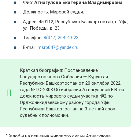
Фио:
Атнагулова Екатерина Владимировна
;
Должность: Мировой судья;
Адрес: 450112, Республика Башкортостан, г. Уфа,
ул. Победы, д. 23;
Телефон:
8(347) 264-40-23
;
E-mail:
msrb047@yandex.ru
;
Краткая биография: Постановление
Государственного Собрания — Курултая
Республики Башкортостан от 20 октября 2022
года №ГС-2308 Об избрании Атнагуловой Е.В. на
должность мирового судьи участка №2 по
Орджоникидзевскому району города Уфы
Республики Башкортостан на 3-летний срок
судебных полномочий.
Жалобы на решения мирового судьи Атнагулова