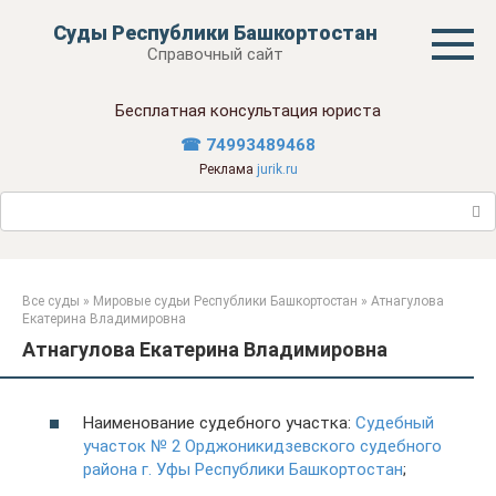
Перейти
Суды Республики Башкортостан
к
Справочный сайт
контенту
Бесплатная консультация юриста
☎ 74993489468
Реклама
jurik.ru
Поиск:
Все суды
»
Мировые судьи Республики Башкортостан
»
Атнагулова
Екатерина Владимировна
Атнагулова Екатерина Владимировна
Наименование судебного участка:
Судебный
участок № 2 Орджоникидзевского судебного
района г. Уфы Республики Башкортостан
;