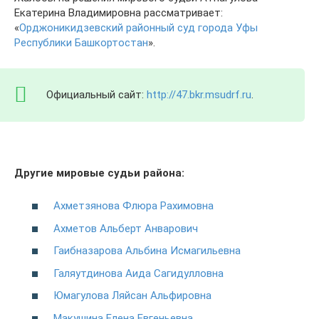
Екатерина Владимировна рассматривает:
«
Орджоникидзевский районный суд города Уфы
Республики Башкортостан
».
Официальный сайт:
http://47.bkr.msudrf.ru
.
Другие мировые судьи района:
Ахметзянова Флюра Рахимовна
Ахметов Альберт Анварович
Гаибназарова Альбина Исмагильевна
Галяутдинова Аида Сагидулловна
Юмагулова Ляйсан Альфировна
Макушина Елена Евгеньевна