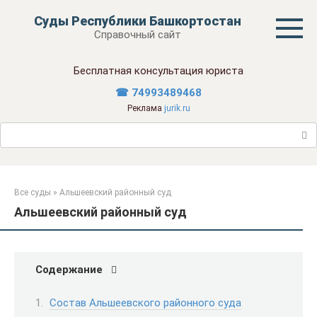
Перейти
Суды Республики Башкортостан
к
Справочный сайт
контенту
Бесплатная консультация юриста
☎ 74993489468
Реклама
jurik.ru
Поиск:
Все суды
»
Альшеевский районный суд
Альшеевский районный суд
Содержание
Состав Альшеевского районного суда