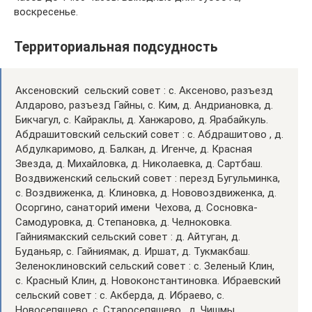
воскресенье.
Территориальная подсудность
Аксеновский сельский совет : с. Аксеново, разъезд
Алдарово, разъезд Гайны, с. Ким, д. Андриановка, д.
Бикчагул, с. Кайраклы, д. Ханжарово, д. Ярабайкуль.
Абдрашитовский сельский совет : с. Абдрашитово , д.
Абдулкаримово, д. Балкан, д. Игенче, д. Красная
Звезда, д. Михайловка, д. Николаевка, д. Сартбаш.
Воздвиженский сельский совет : перезд Бугульминка,
с. Воздвиженка, д. Клиновка, д. Нововоздвиженка, д.
Осоргино, санаторий имени Чехова, д. Сосновка-
Самодуровка, д. Степановка, д. Челноковка.
Гайниямакский сельский совет : д. Айтуган, д.
Буданьяр, с. Гайниямак, д. Иршат, д. Тукмакбаш.
Зеленоклиновский сельский совет : с. Зеленый Клин,
с. Красный Клин, д. Новоконстантиновка. Ибраевский
сельский совет : с. Акберда, д. Ибраево, с.
Новосепяшево, с. Старосепяшево , д. Чишмы.