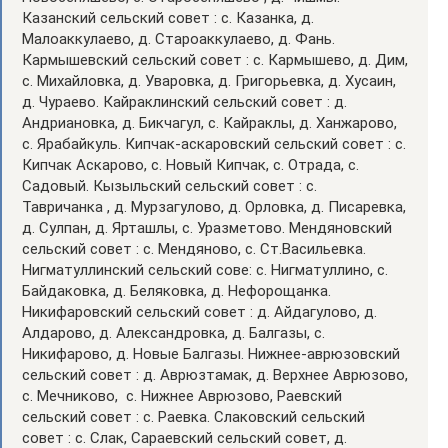
Казанский сельский совет : с. Казанка, д.
Малоаккулаево, д. Староаккулаево, д. Фань.
Кармышевский сельский совет : с. Кармышево, д. Дим,
с. Михайловка, д. Уваровка, д. Григорьевка, д. Хусаин,
д. Чураево. Кайраклинский сельский совет : д.
Андриановка, д. Бикчагул, с. Кайраклы, д. Ханжарово,
с. Ярабайкуль. Кипчак-аскаровский сельский совет : с.
Кипчак Аскарово, с. Новый Кипчак, с. Отрада, с.
Садовый. Кызыльский сельский совет : с.
Тавричанка , д. Мурзагулово, д. Орловка, д. Писаревка,
д. Сулпан, д. Ярташлы, с. Уразметово. Мендяновский
сельский совет : с. Мендяново, с. Ст.Васильевка.
Нигматуллинский сельский сове: с. Нигматуллино, с.
Байдаковка, д. Беляковка, д. Нефорощанка.
Никифаровский сельский совет : д. Айдагулово, д.
Алдарово, д. Александровка, д. Балгазы, с.
Никифарово, д. Новые Балгазы. Нижнее-аврюзовский
сельский совет : д. Аврюзтамак, д. Верхнее Аврюзово,
с. Мечниково, с. Нижнее Аврюзово, Раевский
сельский совет : с. Раевка. Слаковский сельский
совет : с. Слак, Сараевский сельский совет, д.