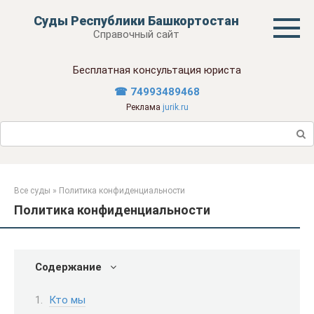
Перейти
Суды Республики Башкортостан
к
Справочный сайт
контенту
Бесплатная консультация юриста
☎ 74993489468
Реклама
jurik.ru
Поиск:
Все суды
»
Политика конфиденциальности
Политика конфиденциальности
Содержание
Кто мы