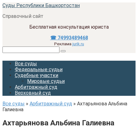
Перейти
Суды Республики Башкортостан
к
Справочный сайт
контенту
Бесплатная консультация юриста
☎ 74993489468
Реклама
jurik.ru
Поиск:
Все суды
Федеральные судьи
Судебные участки
Мировые судьи
Арбитражный суд
Верховный суд
Все суды
»
Арбитражный суд
»
Ахтарьянова Альбина
Галиевна
Ахтарьянова Альбина Галиевна