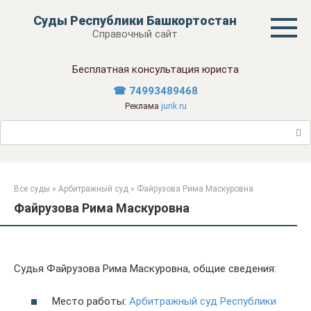
Перейти
Суды Республики Башкортостан
к
Справочный сайт
контенту
Бесплатная консультация юриста
☎ 74993489468
Реклама
jurik.ru
Поиск:
Все суды
»
Арбитражный суд
»
Файрузова Рима Маскуровна
Файрузова Рима Маскуровна
Судья Файрузова Рима Маскуровна, общие сведения:
Место работы:
Арбитражный суд Республики