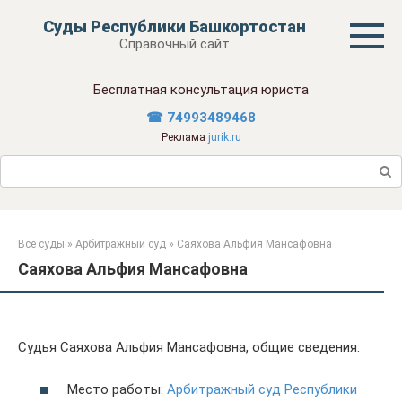
Перейти
Суды Республики Башкортостан
к
Справочный сайт
контенту
Бесплатная консультация юриста
☎ 74993489468
Реклама
jurik.ru
Поиск:
Все суды
»
Арбитражный суд
»
Саяхова Альфия Мансафовна
Саяхова Альфия Мансафовна
Судья Саяхова Альфия Мансафовна, общие сведения:
Место работы:
Арбитражный суд Республики