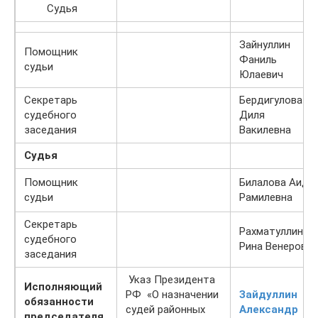
Судья
Зайнуллин
Помощник
Фаниль
судьи
Юлаевич
Секретарь
Бердигулова
судебного
Диля
заседания
Вакилевна
Судья
Помощник
Билалова Аида
судьи
Рамилевна
Секретарь
Рахматуллина
судебного
Рина Венеровна
заседания
Указ Президента
Исполняющий
РФ «О назначении
Зайдуллин
обязанности
судей районных
Александр
председателя