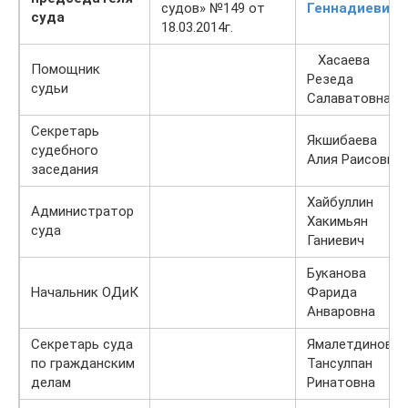
судов» №149 от
Геннадиевич
суда
18.03.2014г.
Хасаева
Помощник
Резеда
судьи
Салаватовна
Секретарь
Якшибаева
судебного
Алия Раисовна
заседания
Хайбуллин
Администратор
Хакимьян
суда
Ганиевич
Буканова
Начальник ОДиК
Фарида
Анваровна
Секретарь суда
Ямалетдинова
по гражданским
Тансулпан
делам
Ринатовна