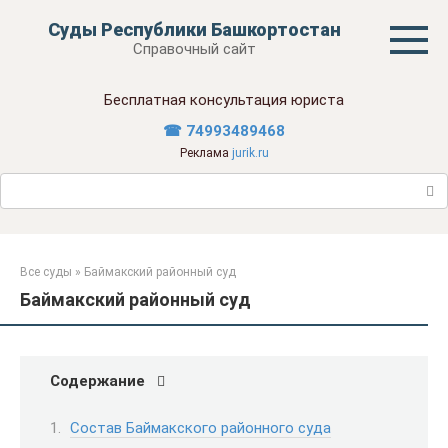
Перейти
Суды Республики Башкортостан
к
Справочный сайт
контенту
Бесплатная консультация юриста
☎ 74993489468
Реклама
jurik.ru
Поиск:
Все суды
»
Баймакский районный суд
Баймакский районный суд
Содержание
Состав Баймакского районного суда