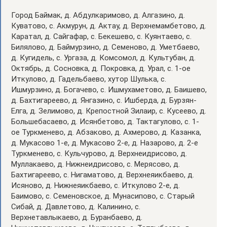
Город Баймак, д. Абдулкаримово, д. Алгазино, д.
Куватово, с. Акмурун, д. Актау, д. Верхнемамбетово, д.
Каратал, д. Сайгафар, с. Бекешево, с. Куянтаево, с.
Билялово, д. Баймурзино, д. Семеново, д. Уметбаево,
д. Кугидель, с. Ургаза, д. Комсомол, д. Культубан, д.
Октябрь, д. Сосновка, д. Покровка, д. Урал, с. 1-ое
Иткулово, д. Гадельбаево, хутор Шулька, с.
Ишмурзино, д. Богачево, с. Ишмухаметово, д. Баишево,
д. Бахтигареево, д. Янгазино, с. Ишберда, д. Бурзян-
Елга, д. Зелимово, д. Крепостной Зилаир, с. Кусеево, д.
Большебасаево, д. Исянбетово, д. Тактагулово, с. 1-
ое Туркменево, д. Абзаково, д. Ахмерово, д. Казанка,
д. Мукасово 1-е, д. Мукасово 2-е, д. Назарово, д. 2-е
Туркменево, с. Кульчурово, д. Верхнеидрисово, д.
Муллакаево, д. Нижнеидрисово, с. Мерясово, д.
Бахтигареево, с. Нигаматово, д. Верхнеяикбаево, д.
Исяново, д. Нижнеяикбаево, с. Иткулово 2-е, д.
Баимово, с. Семеновское, д. Мунасипово, с. Старый
Сибай, д. Давлетово, д. Калинино, с.
Верхнетавлыкаево, д. Буранбаево, д.