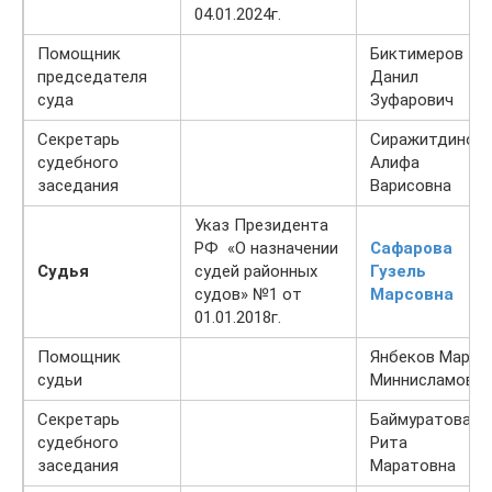
04.01.2024г.
Помощник
Биктимеров
председателя
Данил
суда
Зуфарович
Секретарь
Сиражитдинов
судебного
Алифа
заседания
Варисовна
Указ Президента
РФ «О назначении
Сафарова
Судья
судей районных
Гузель
судов» №1 от
Марсовна
01.01.2018г.
Помощник
Янбеков Марат
судьи
Миннисламович
Секретарь
Баймуратова
судебного
Рита
заседания
Маратовна