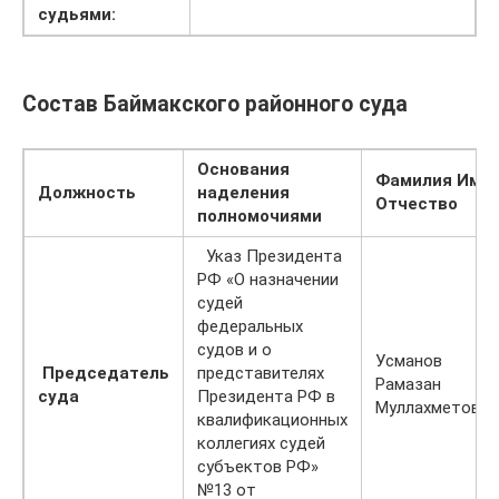
судьями:
Состав Баймакского районного суда
Основания
Фамилия Имя
Должность
наделения
Отчество
полномочиями
Указ Президента
РФ «О назначении
судей
федеральных
судов и о
Усманов
Председатель
представителях
Рамазан
суда
Президента РФ в
Муллахметович
квалификационных
коллегиях судей
субъектов РФ»
№13 от