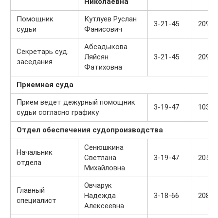
Николаевна
Помощник
Кутлуев Руслан
3-21-45
209
судьи
Фанисович
Абсадыкова
Секретарь суд.
Ляйсян
3-21-45
209
заседания
Фатиховна
Приемная суда
Прием ведет дежурный помощник
3-19-47
103
судьи согласно графику
Отдел обеспечения судопроизводства
Сенюшкина
Начальник
Светлана
3-19-47
205
отдела
Михайловна
Овчарук
Главный
Надежда
3-18-66
208
специалист
Алексеевна