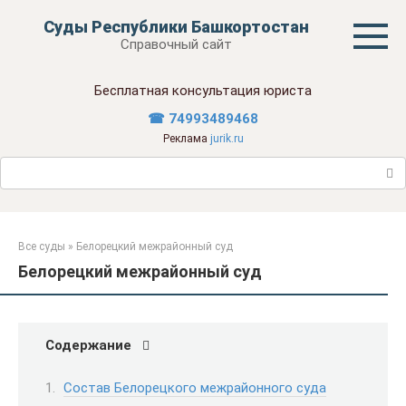
Перейти
Суды Республики Башкортостан
к
Справочный сайт
контенту
Бесплатная консультация юриста
☎ 74993489468
Реклама
jurik.ru
Поиск:
Все суды
»
Белорецкий межрайонный суд
Белорецкий межрайонный суд
Содержание
Состав Белорецкого межрайонного суда