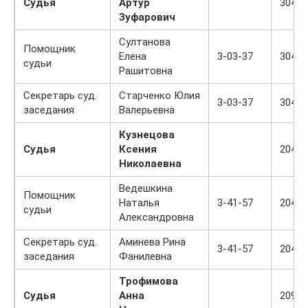
Судья
Артур
304
Зуфарович
Султанова
Помощник
Елена
3-03-37
304
судьи
Рашитовна
Секретарь суд.
Старченко Юлия
3-03-37
304
заседания
Валерьевна
Кузнецова
Судья
Ксения
204
Николаевна
Ведешкина
Помощник
Наталья
3-41-57
204
судьи
Александровна
Секретарь суд.
Аминева Рина
3-41-57
204
заседания
Фанилевна
Трофимова
Судья
Анна
209