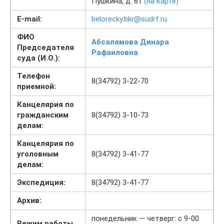
Пушкина, д. 61
(на карте)
E-mail:
belorecky.bkr@sudrf.ru
ФИО
Абсалямова Динара
Председателя
Рафаиловна
суда (И.О.):
Телефон
8(34792) 3-22-70
приемной:
Канцелярия по
гражданским
8(34792) 3-10-73
делам:
Канцелярия по
уголовным
8(34792) 3-41-77
делам:
Экспедиция:
8(34792) 3-41-77
Архив:
понедельник — четверг: с 9-00
Режим работы