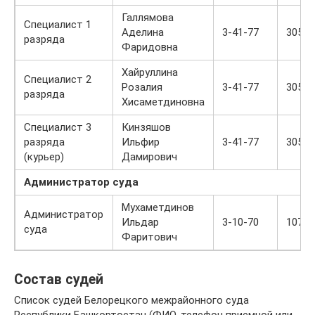
Галлямова
Специалист 1
Аделина
3-41-77
305
разряда
Фаридовна
Хайруллина
Специалист 2
Розалия
3-41-77
305
разряда
Хисаметдиновна
Специалист 3
Кинзяшов
разряда
Ильфир
3-41-77
305
(курьер)
Дамирович
Администратор суда
Мухаметдинов
Администратор
Ильдар
3-10-70
107
суда
Фаритович
Состав судей
Список судей Белорецкого межрайонного суда