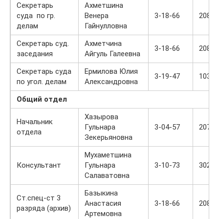
Секретарь
Ахметшина
суда по гр.
Венера
3-18-66
208
делам
Гайнулловна
Секретарь суд.
Ахметчина
3-18-66
208
заседания
Айгуль Галеевна
Секретарь суда
Ермилова Юлия
3-19-47
103
по угол. делам
Александровна
Общий отдел
Хазырова
Начальник
Гульнара
3-04-57
207
отдела
Зекерьяновна
Мухаметшина
Консультант
Гульнара
3-10-73
302
Салаватовна
Базыкина
Ст.спец-ст 3
Анастасия
3-18-66
208
разряда (архив)
Артемовна