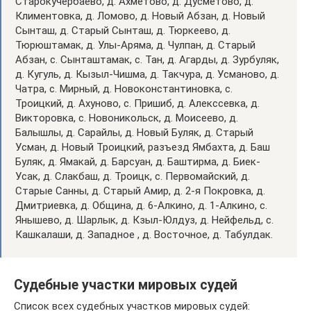
Старокучербаево, д. Ахметово, д. Дусметово, д.
Климентовка, д. Ломово, д. Новый Абзан, д. Новый
Сынташ, д. Старый Сынташ, д. Тюркеево, д.
Тюрюштамак, д. Улы-Аряма, д. Чулпан, д. Старый
Абзан, с. Сынташтамак, с. Тан, д. Агарды, д. Зурбуляк,
д. Кугуль, д. Кызыл-Чишма, д. Такчура, д. Усманово, д.
Чатра, с. Мирный, д. Новоконстантиновка, с.
Троицкий, д. Ахуново, с. Пришиб, д. Алекссевка, д.
Викторовка, с. Новоникольск, д. Моисеево, д.
Балышлы, д. Сарайлы, д. Новый Буляк, д. Старый
Усман, д. Новый Троицкий, разъезд Ямбахта, д. Баш
Буляк, д. Ямакай, д. Барсуан, д. Баштирма, д. Биек-
Усак, д. Слакбаш, д. Троицк, с. Первомайский, д.
Старые Санны, д. Старый Амир, д. 2-я Покровка, д.
Дмитриевка, д. Община, д. 6-Алкино, д. 1-Алкино, с.
Янышево, д. Шарлык, д. Кзыл-Юлдуз, д. Нейфельд, с.
Кашкалаши, д. Западное , д. Восточное, д. Табулдак.
Судебные участки мировых судей
Список всех судебных участков мировых судей: