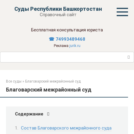
Перейти
Суды Республики Башкортостан
к
Справочный сайт
контенту
Бесплатная консультация юриста
☎ 74993489468
Реклама
jurik.ru
Поиск:
Все суды
»
Благоварский межрайонный суд
Благоварский межрайонный суд
Содержание
Состав Благоварского межрайонного суда