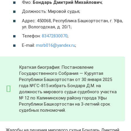
Фио:
Бондарь Дмитрий Михайлович
;
Должность: Мировой судья;
Адрес: 450068, Республика Башкортостан, г. Уфа,
ул. Вологодская, д. 20/1;
Телефон:
83472830070
;
E-mail:
msrb016@yandex.ru
;
Краткая биография: Постановление
Государственного Собрания — Курултая
Республики Башкортостан от 30 января 2025
года №ГС-815 избрать Бондаря Д.М. на
должность мирового судьи судебного участка
№ 12 по Калининскому району города Уфы
Республики Башкортостан на 3-летний срок
судебных полномочий.
Жалобы на решения мирового судьи Бондарь Дмитрий