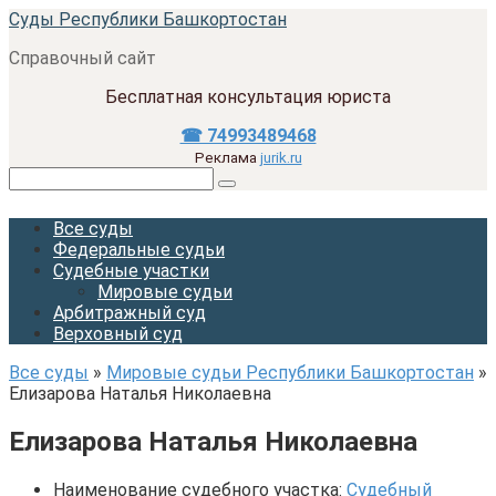
Перейти
Суды Республики Башкортостан
к
Справочный сайт
контенту
Бесплатная консультация юриста
☎ 74993489468
Реклама
jurik.ru
Поиск:
Все суды
Федеральные судьи
Судебные участки
Мировые судьи
Арбитражный суд
Верховный суд
Все суды
»
Мировые судьи Республики Башкортостан
»
Елизарова Наталья Николаевна
Елизарова Наталья Николаевна
Наименование судебного участка:
Судебный