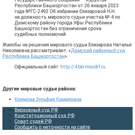
Республики Башкортостан от 26 января 2023
года №ГС-2492 Об избрании Елизаровой Н.Н.
на должность мирового судьи участка № 4 по
Демскому району города Уфы Республики
Башкортостан без ограничения срока
судебных полномочий.
Жалобы на решения мирового судьи Елизарова Наталья
Николаевна рассматривает: «
Демский районный суд
Республики Башкортостан
».
Официальный сайт:
http://4.bkr.msudrf.ru
.
Другие мировые судьи района:
Климова Зульфия Камиловна
Верховный суд РФ
Конституционный суд РФ
Совет судей РФ
Сообщить о неточности на сайте