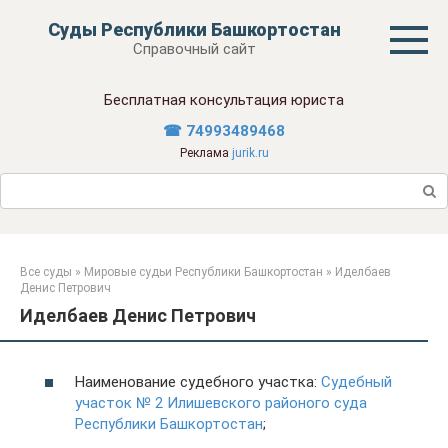
Перейти
Суды Республики Башкортостан
к
Справочный сайт
контенту
Бесплатная консультация юриста
☎ 74993489468
Реклама
jurik.ru
Поиск:
Все суды
»
Мировые судьи Республики Башкортостан
»
Иделбаев
Денис Петрович
Иделбаев Денис Петрович
Наименование судебного участка:
Судебный
участок № 2 Илишевского районого суда
Республики Башкортостан
;