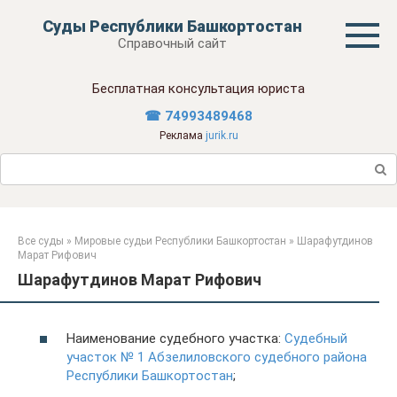
Перейти
Суды Республики Башкортостан
к
Справочный сайт
контенту
Бесплатная консультация юриста
☎ 74993489468
Реклама
jurik.ru
Поиск:
Все суды
»
Мировые судьи Республики Башкортостан
»
Шарафутдинов
Марат Рифович
Шарафутдинов Марат Рифович
Наименование судебного участка:
Судебный
участок № 1 Абзелиловского судебного района
Республики Башкортостан
;