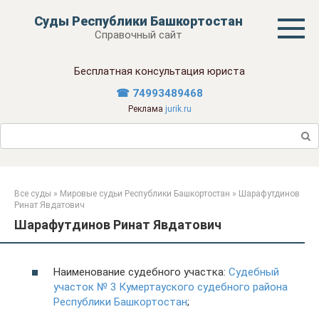
Перейти
Суды Республики Башкортостан
к
Справочный сайт
контенту
Бесплатная консультация юриста
☎ 74993489468
Реклама
jurik.ru
Поиск:
Все суды
»
Мировые судьи Республики Башкортостан
»
Шарафутдинов
Ринат Явдатович
Шарафутдинов Ринат Явдатович
Наименование судебного участка:
Судебный
участок № 3 Кумертауского судебного района
Республики Башкортостан
;