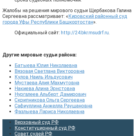
Жалобы на решения мирового судьи Щербакова Галина
Сергеевна рассматривает: «
Кировский районный суд
города Уфы Республики Башкортостан
».
Официальный сайт:
http://24.bkr.msudrf.ru
.
Другие мировые судьи района:
Батыева Юлия Николаевна
Вязовая Светлана Викторовна
Кулов Наиль Ильдусович
Мустаева Алия Махмутовна
Накиева Алина Эрнстовна
Нургалеев Альберт Дамирович
Скрипникова Ольга Сергеевна
Сафиуллина Анжелла Раушановна
Фазлыева Лариса Николаевна
Верховный суд РФ
Конституционный суд РФ
Совет судей РФ