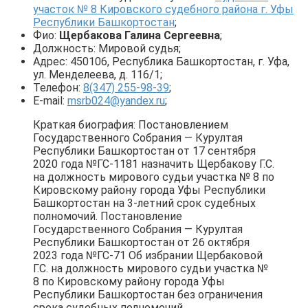
участок № 8 Кировского судебного района г. Уфы
Республики Башкортостан
;
Фио:
Щербакова Галина Сергеевна
;
Должность: Мировой судья;
Адрес: 450106, Республика Башкортостан, г. Уфа,
ул. Менделеева, д. 116/1;
Телефон:
8(347) 255-98-39
;
E-mail:
msrb024@yandex.ru
;
Краткая биография: Постановлением
Государственного Собрания — Курултая
Республики Башкортостан от 17 сентября
2020 года №ГС-1181 назначить Щербакову Г.С.
на должность мирового судьи участка № 8 по
Кировскому району города Уфы Республики
Башкортостан на 3-летний срок судебных
полномочий. Постановление
Государственного Собрания — Курултая
Республики Башкортостан от 26 октября
2023 года №ГС-71 Об избрании Щербаковой
Г.С. на должность мирового судьи участка №
8 по Кировскому району города Уфы
Республики Башкортостан без ограничения
срока судебных полномочий.