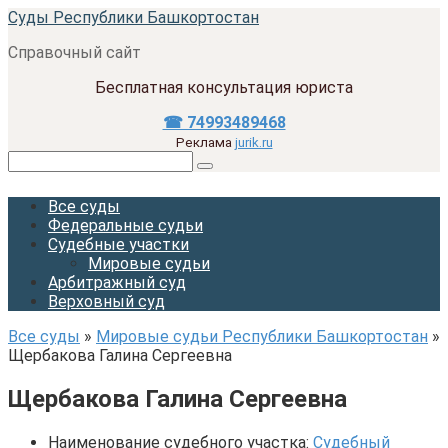
Перейти
Суды Республики Башкортостан
к
Справочный сайт
контенту
Бесплатная консультация юриста
☎ 74993489468
Реклама
jurik.ru
Поиск:
Все суды
Федеральные судьи
Судебные участки
Мировые судьи
Арбитражный суд
Верховный суд
Все суды
»
Мировые судьи Республики Башкортостан
»
Щербакова Галина Сергеевна
Щербакова Галина Сергеевна
Наименование судебного участка:
Судебный