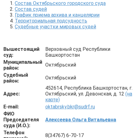
Состав Октябрьского городского суда
Состав судей
График приема архива и канцелярии
Территориальная подсудность
Судебные участки мировых судей
Вышестоящий
Верховный суд Республики
суд:
Башкортостан
Муниципальный
Октябрьский
район:
Судебный
Октябрьский
район:
452614, Республика Башкортостан, г.
Адрес:
Октябрьский, ул. Девонская, д. 12
(на
карте)
E-mail:
oktabrsky.bkr@sudrf.ru
ФИО
Председателя
Алексеева Ольга Витальевна
суда (И.О.):
Телефон
8(34767) 6-70-17