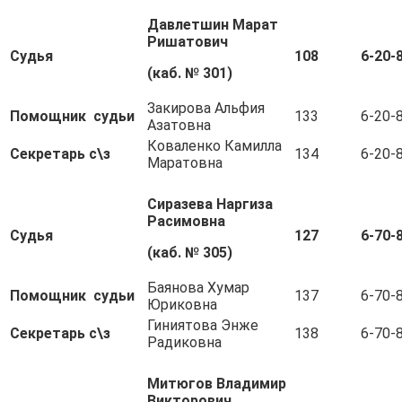
Давлетшин Марат
Ришатович
Судья
108
6-20-
(каб. № 301)
Закирова Альфия
Помощник судьи
133
6-20-
Азатовна
Коваленко Камилла
Секретарь с\з
134
6-20-
Маратовна
Сиразева Наргиза
Расимовна
Судья
127
6-70-
(каб. № 305)
Баянова Хумар
Помощник судьи
137
6-70-
Юриковна
Гиниятова Энже
Секретарь с\з
138
6-70-
Радиковна
Митюгов Владимир
Викторович