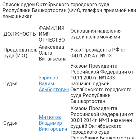
Список судей Октябрьского городского суда
Республики Башкортостан (ФИО, телефон приемной или
помощника):
ФАМИЛИЯ
Основания наделения
ДОЛЖНОСТЬ
ИМЯ
судей полномочиями
ОТЧЕСТВО
Алексеева
Председатель
Указ Президента РФ от
Ольга
суда (И.О.)
04.01.2024 г. № 13
Витальевна
Указом Президента
Российской Федерации от
Зарипов
10.11.2007г. №1493
Судья
Вадим
назначен судьёй
Альбертович
Октябрьского городского
суда Республики
Башкортостан
Указом Президента
Российской Федерации от
Митюгов
30.01.2014г. №41 назначен
Судья
Владимир
судьёй Октябрьского
Викторович
городского суда
Республики Башкортостан