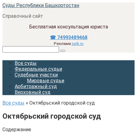
Перейти
Суды Республики Башкортостан
к
Справочный сайт
контенту
Бесплатная консультация юриста
☎ 74993489468
Реклама
jurik.ru
Поиск:
Все суды
Федеральные судьи
Судебные участки
Мировые судьи
Арбитражный суд
Верховный суд
Все суды
»
Октябрьский городской суд
Октябрьский городской суд
Содержание