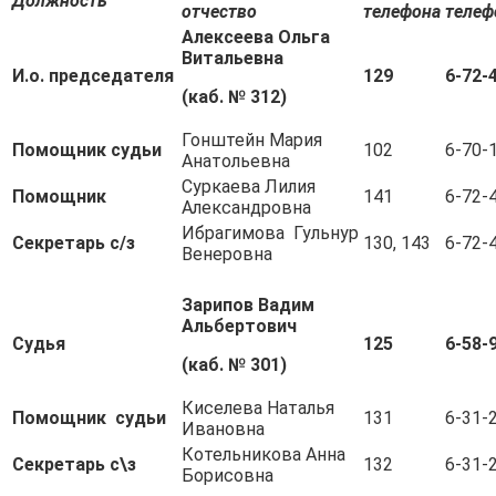
Должность
отчество
телефона
телеф
Алексеева Ольга
Витальевна
И.о. председателя
129
6-72-
(каб. № 312)
Гонштейн Мария
Помощник судьи
102
6-70-
Анатольевна
Суркаева Лилия
Помощник
141
6-72-
Александровна
Ибрагимова Гульнур
Секретарь с/з
130, 143
6-72-
Венеровна
Зарипов Вадим
Альбертович
Судья
125
6-58-
(каб. № 301)
Киселева Наталья
Помощник судьи
131
6-31-
Ивановна
Котельникова Анна
Секретарь с\з
132
6-31-
Борисовна