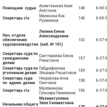
Ахметханова Алия
Помощник судьи
140
6-69-
Азатовна
Маликова Яна
Секретарь с\з
140
6-69-
Рузилевна
Лапина Елена
Нач. отдела
Александровна
обеспечения
153
6-37-
судопроизводства
(каб. № 101)
Секретарь суда по
Саетгараева Елена
гражданским
157
6-37-
Ринатовна
делам
Секретарь суда по
Габдрафикова
159
6-37-
уголовным делам
Эльвира Ришатовна
Секретарь суда
Некрасова Анна
158
6-37-
по админ. делам
Олеговна
Муллаханова
Секретарь с\з
156
6-37-
Гульнара Гамилевна
Мухаматуллина
Зиля Салаватовна
Начальник общего
170
6-37-