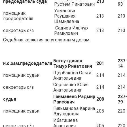
председатель суда
213
Рустем Ринатович
93
Усманова
помощник
Раушания
213
213
председателя
Шамилевна
Садиев Ильнур
секретарь с/з
213
213
Рамилович
Судебная коллегия по уголовным делам
Багаутдинов
237-
и.о.зам.председателя
201
Тимур Ринатович
14
Щербакова Ольга
помощник судьи
214
214
Анатольевна
Сергиенко Юлия
секретарь с/з
214
214
Анатольевна
Гаймалеев Радмир
237-
судья
208
Раисович
79
Гильманова Карина
помощник судьи
205
220
Эдуардовна
Ибагишева
секретарь с/з
Анастасия
205
220