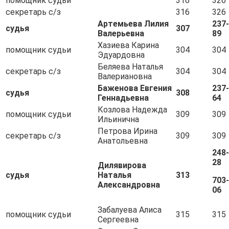
помощник судьи
316
326
секретарь с/з
316
326
Артемьева Лилия
237-
судья
307
Валерьевна
89
Хазиева Карина
помощник судьи
304
304
Эдуардовна
Беляева Наталья
секретарь с/з
304
304
Валериановна
Баженова Евгения
237-
судья
308
Геннадьевна
64
Козлова Надежда
помощник судьи
309
309
Ильинична
Петрова Ирина
секретарь с/з
309
309
Анатольевна
248-
28
Дилявирова
судья
Наталья
313
703-
Александровна
06
Забалуева Алиса
помощник судьи
315
315
Сергеевна