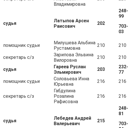
Владимировна
248-
99
Латыпов Арсен
судья
202
Раисович
703-
03
Милушева Альбина
помощник судьи
210
210
Рустамовна
Зарипова Эльвина
секретарь с/з
210
210
Вилоровна
Гареев Руслан
232-
судья
203
Эльмирович
77
Соловьева Инна
помощник судьи
216
216
Юрьевна
Габдулина
секретарь с/з
Розалина
216
216
Рафисовна
248-
81
Лебедев Андрей
судья
215
Валерьевич
703-