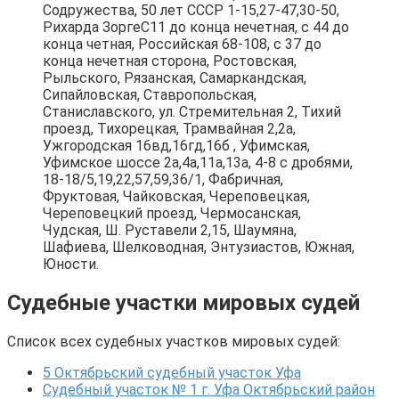
Содружества, 50 лет СССР 1-15,27-47,30-50,
Рихарда ЗоргеС11 до конца нечетная, с 44 до
конца четная, Российская 68-108, с 37 до
конца нечетная сторона, Ростовская,
Рыльского, Рязанская, Самаркандская,
Сипайловская, Ставропольская,
Станиславского, ул. Стремительная 2, Тихий
проезд, Тихорецкая, Трамвайная 2,2а,
Ужгородская 16вд,16гд,16б , Уфимская,
Уфимское шоссе 2а,4а,11а,13а, 4-8 с дробями,
18-18/5,19,22,57,59,36/1, Фабричная,
Фруктовая, Чайковская, Череповецкая,
Череповецкий проезд, Чермосанская,
Чудская, Ш. Руставели 2,15, Шаумяна,
Шафиева, Шелководная, Энтузиастов, Южная,
Юности.
Судебные участки мировых судей
Список всех судебных участков мировых судей:
5 Октябрьский судебный участок Уфа
Судебный участок № 1 г. Уфа Октябрьский район