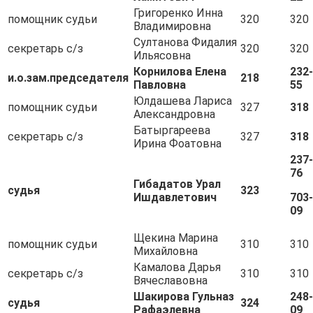
Григоренко Инна
помощник судьи
320
320
Владимировна
Султанова Фидалия
секретарь с/з
320
320
Ильясовна
Корнилова Елена
232-
и.о.зам.председателя
218
Павловна
55
Юлдашева Лариса
помощник судьи
327
318
Александровна
Батыргареева
секретарь с/з
327
318
Ирина Фоатовна
237-
76
Гибадатов Урал
судья
323
Ишдавлетович
703-
09
Щекина Марина
помощник судьи
310
310
Михайловна
Камалова Дарья
секретарь с/з
310
310
Вячеславовна
Шакирова Гульназ
248-
судья
324
Рафаэлевна
09