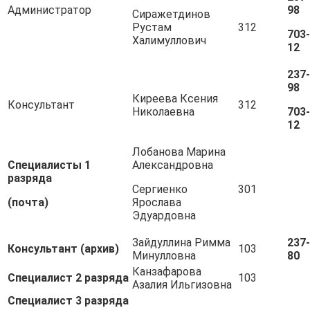
Администратор
98
Сиражетдинов
Рустам
312
703-
Халимуллович
12
237-
98
Киреева Ксения
Консультант
312
Николаевна
703-
12
Лобанова Марина
Специалисты 1
Александровна
разряда
Сергиенко
301
(почта)
Ярослава
Эдуардовна
Зайдуллина Римма
237-
Консультант (архив)
103
Минулловна
80
Канзафарова
Специалист 2 разряда
103
Азалия Ильгизовна
Специалист 3 разряда