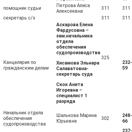
Петрова Алиса
помощник судьи
311
311
Алексеевна
секретарь с/з
311
311
Аскарова Елена
Фардусовна –
зам.начальника
отдела
обеспечения
судопроизводства
325
Канцелярия по
232-
Хисамова Эльнара
гражданским делам
59
Салаватовна-
секретарь суда
Скок Анита
Игоревна –
специалист 1
разряда
Начальник отдела
Шалькова Марина
248-
обеспечения
302
Юрьевна
66
судопроизводства
237-