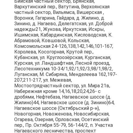
Бийская частный сектор, Брянская,
Варкутинский пер., Ватутина, Верхоянская
частный сектор, Вильямса, Вишерская ,
Воронки, Гагарина, Гайдара, д. Жилино, д.
Зинино, д. Нагаево, Делегатская, ул. Доброй
надежды21, Жукова, Иркутская, Искры,
Ишимская, Кабардинская, Кисловодская, К.
Абрамовой, Ковшовой, Кольская,
Комсомольская 24-126,138,142,146,101-167,
Королева, Косогорная, Крутой пер.,
Кубанская, ул. Круглоозёрская, Курганская,
Курская, ул. Ландшафтная, Лесной проезд,
Лесотехникума 10-34/1,92/1,92/3,98/1,98/2,
Луганская, М. Сибиряка, Менделеева 162,197-
207,211-217, ул. Межевая,
Мостоотрядчастный сектор, ул. Мира 21в,
Набережная кроме 14,16,18,20,24,26- с
дробями, Нефтебаза, Нагаевское шоссе (д.
Жилино)44, Нагаевское шоссе (д. Зинино)64,
Нагаевское шоссе (Октябрьский р-н),
Новогорная, Новоженова, Новосибирская,
Огарева, Озерная, Орловская, Осетинский
пер., Пр. Октября 55-79, 56-144/2, п. Участка
Нагаевского лесничества, проспект