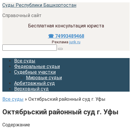
Перейти
Суды Республики Башкортостан
к
Справочный сайт
контенту
Бесплатная консультация юриста
☎ 74993489468
Реклама
jurik.ru
Поиск:
Все суды
Федеральные судьи
Судебные участки
Мировые судьи
Арбитражный суд
Верховный суд
Все суды
»
Октябрьский районный суд г. Уфы
Октябрьский районный суд г. Уфы
Содержание