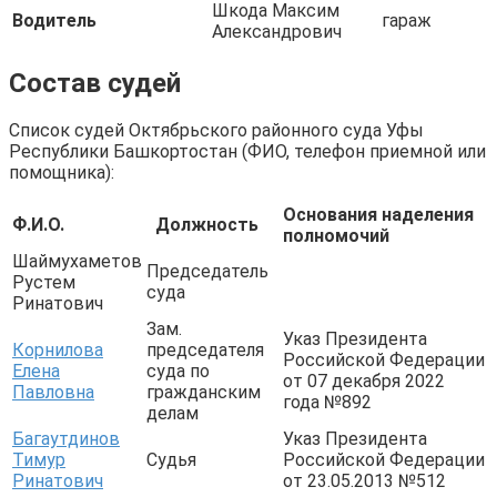
Шкода Максим
Водитель
гараж
Александрович
Состав судей
Список судей Октябрьского районного суда Уфы
Республики Башкортостан (ФИО, телефон приемной или
помощника):
Основания наделения
Ф.И.О.
Должность
полномочий
Шаймухаметов
Председатель
Рустем
суда
Ринатович
Зам.
Указ Президента
Корнилова
председателя
Российской Федерации
Елена
суда по
от 07 декабря 2022
Павловна
гражданским
года №892
делам
Багаутдинов
Указ Президента
Тимур
Судья
Российской Федерации
Ринатович
от 23.05.2013 №512