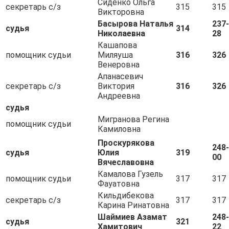
Сиденко Ольга
секретарь с/з
315
315
Викторовна
Басырова Наталья
237-
судья
314
Николаевна
28
Кашапова
помощник судьи
Миляуша
316
326
Венеровна
Апанасевич
секретарь с/з
Виктория
316
326
Андреевна
судья
Мигранова Регина
помощник судьи
Камиловна
Проскурякова
248-
судья
Юлия
319
00
Вячеславовна
Камалова Гузель
помощник судьи
317
317
Фауатовна
Кильдибекова
секретарь с/з
317
317
Карина Ринатовна
Шаймиев Азамат
248-
судья
321
Хамитович
22