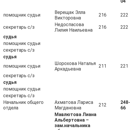
04
Верещак Элла
помощник судьи
216
222
Викторовна
Недоспасова
секретарь с/з
216
222
Лилия Наильевна
судья
помощник судьи
секретарь с/з
судья
Шорохова Наталья
помощник судьи
211
221
Аркадьевна
секретарь с/з
судья
помощник судьи
секретарь с/з
Начальник общего
Ахматова Лариса
248-
212
отдела
Магдановна
66
Мавлютова Лиана
Альбертовна –
зам.начальника