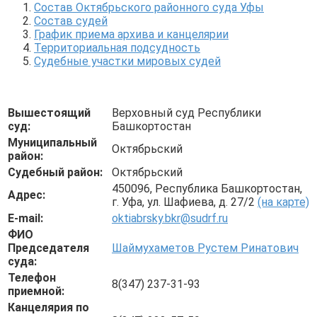
Состав Октябрьского районного суда Уфы
Состав судей
График приема архива и канцелярии
Территориальная подсудность
Судебные участки мировых судей
Вышестоящий
Верховный суд Республики
суд:
Башкортостан
Муниципальный
Октябрьский
район:
Судебный район:
Октябрьский
450096, Республика Башкортостан,
Адрес:
г. Уфа, ул. Шафиева, д. 27/2
(на карте)
E-mail:
oktiabrsky.bkr@sudrf.ru
ФИО
Председателя
Шаймухаметов Рустем Ринатович
суда:
Телефон
8(347) 237-31-93
приемной:
Канцелярия по