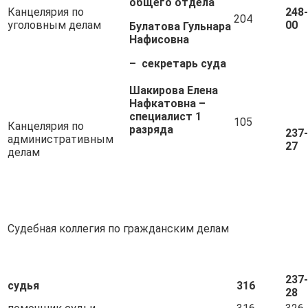
общего отдела
Канцелярия по
248-
204
уголовным делам
00
Булатова Гульнара
Нафисовна
– секретарь суда
Шакирова Елена
Нафкатовна –
специалист 1
105
Канцелярия по
разряда
237-
административным
27
делам
Судебная коллегия по гражданским делам
237-
судья
316
28