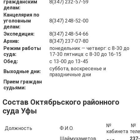
гражданским
8(347) 232-57-59
делам:
Канцелярия по
уголовным
8(347) 248-52-00
делам:
Экспедиция:
8(347) 248-54-66
Архив:
8(347) 237-07-80
Режим работы
понедельник — четверг: с 8-30 до
суда:
17-30 пятница: с 8-30 до 16-15
Обед:
с 13-00 до 13-45
суббота, воскресенье и
Выходные дни:
праздничные дни
Прием граждан
судьями:
Состав Октябрьского районного
суда Уфы
№
№
Должность
Ф.И.О.
кабинета
тел
Шаймухаметов
237-