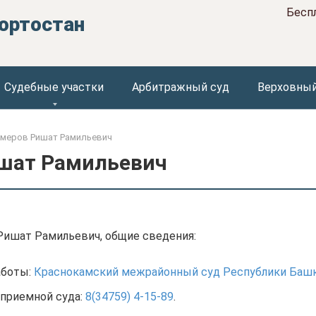
Бесп
ортостан
Судебные участки
Арбитражный суд
Верховный
хмеров Ришат Рамильевич
шат Рамильевич
Ришат Рамильевич, общие сведения:
аботы:
Краснокамский межрайонный суд Республики Баш
приемной суда:
8(34759) 4-15-89
.