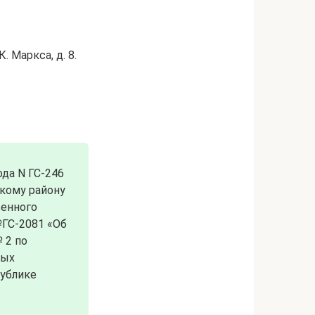
. Маркса, д. 8.
ода N ГС-246
скому району
венного
№ГС-2081 «Об
 2 по
ных
публике