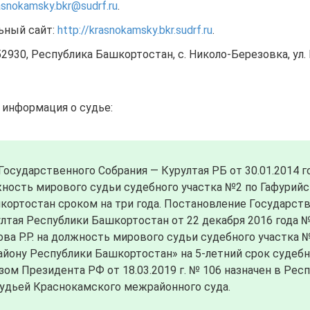
asnokamsky.bkr@sudrf.ru
.
ьный сайт:
http://krasnokamsky.bkr.sudrf.ru
.
2930, Республика Башкортостан, с. Николо-Березовка, ул. К
 информация о судье:
осударственного Собрания — Курултая РБ от 30.01.2014 г
жность мирового судьи судебного участка №2 по Гафурий
кортостан сроком на три года. Постановление Государст
лтая Республики Башкортостан от 22 декабря 2016 года 
ва P.P. на должность мирового судьи судебного участка №
айону Республики Башкортостан» на 5-летний срок судеб
зом Президента РФ от 18.03.2019 г. № 106 назначен в Рес
удьей Краснокамского межрайонного суда.