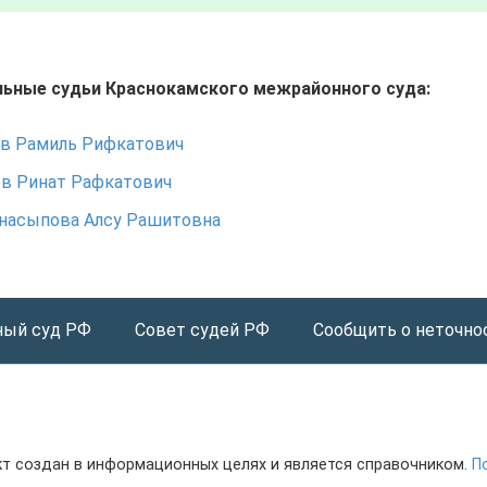
ьные судьи Краснокамского межрайонного суда:
ов Рамиль Рифкатович
ов Ринат Рафкатович
насыпова Алсу Рашитовна
ный суд РФ
Совет судей РФ
Сообщить о неточнос
т создан в информационных целях и является справочником.
П