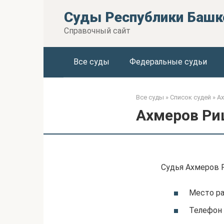
Перейти
Суды Республики Башк
к
контенту
Справочный сайт
Все суды
Федеральные судьи
Все суды
»
Список судей
»
А
Ахмеров Ри
Судья Ахмеров 
Место р
Телефон 