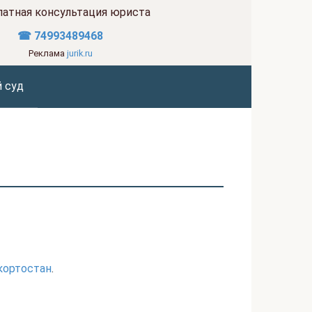
латная консультация юриста
☎ 74993489468
Реклама
jurik.ru
 суд
кортостан
.