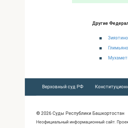
Другие Федерал
Зиязтин
Глимьян
Мухамет
Верховный суд РФ
Конституцион
© 2026 Суды Республики Башкортостан
Неофициальный информационный сайт. Проек