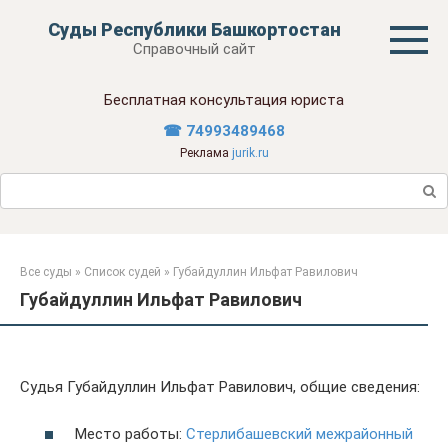
Перейти
Суды Республики Башкортостан
к
Справочный сайт
контенту
Бесплатная консультация юриста
☎ 74993489468
Реклама
jurik.ru
Поиск:
Все суды
»
Список судей
»
Губайдуллин Ильфат Равилович
Губайдуллин Ильфат Равилович
Судья Губайдуллин Ильфат Равилович, общие сведения:
Место работы:
Стерлибашевский межрайонный