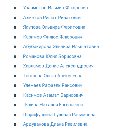
Уразметов Ильмир Флюрович
Ахметов Ришат Ринатович
Якупова Эльвира Фаритовна
Каримов Филюс Флюрович
Абубакирова Эльвира Ильшатовна
Романова Юлия Борисовна
Харламов Денис Александрович
Тангаева Ольга Алексеевна
Улемаев Рафаэль Раисович
Касимов Азамат Варисович
Лялина Наталья Евгеньевна
Шарифуллина Гульназ Расимовна
Ардуванова Диана Равилевна