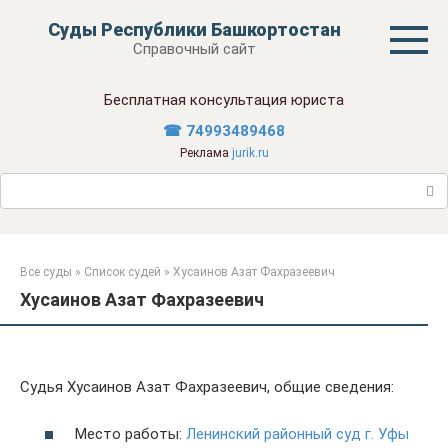
Перейти
Суды Республики Башкортостан
к
Справочный сайт
контенту
Бесплатная консультация юриста
☎ 74993489468
Реклама
jurik.ru
Поиск:
Все суды
»
Список судей
»
Хусаинов Азат Фахразеевич
Хусаинов Азат Фахразеевич
Судья Хусаинов Азат Фахразеевич, общие сведения:
Место работы:
Ленинский районный суд г. Уфы