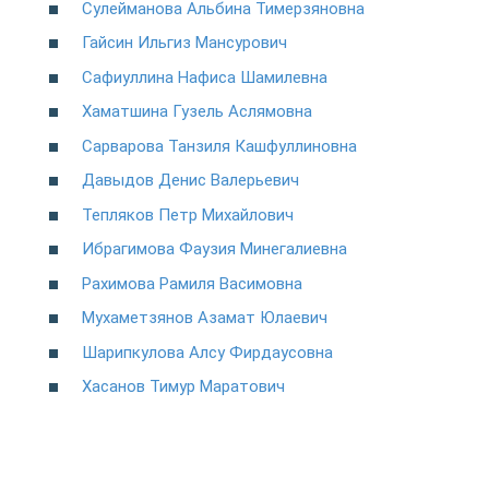
Сулейманова Альбина Тимерзяновна
Гайсин Ильгиз Мансурович
Сафиуллина Нафиса Шамилевна
Хаматшина Гузель Аслямовна
Сарварова Танзиля Кашфуллиновна
Давыдов Денис Валерьевич
Тепляков Петр Михайлович
Ибрагимова Фаузия Минегалиевна
Рахимова Рамиля Васимовна
Мухаметзянов Азамат Юлаевич
Шарипкулова Алсу Фирдаусовна
Хасанов Тимур Маратович