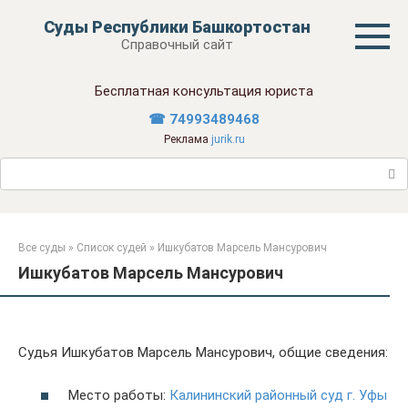
Перейти
Суды Республики Башкортостан
к
Справочный сайт
контенту
Бесплатная консультация юриста
☎ 74993489468
Реклама
jurik.ru
Поиск:
Все суды
»
Список судей
»
Ишкубатов Марсель Мансурович
Ишкубатов Марсель Мансурович
Судья Ишкубатов Марсель Мансурович, общие сведения:
Место работы:
Калининский районный суд г. Уфы