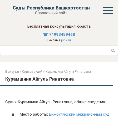
Перейти
Суды Республики Башкортостан
к
Справочный сайт
контенту
Бесплатная консультация юриста
☎ 74993489468
Реклама
jurik.ru
Поиск:
Все суды
»
Список судей
»
Курамшина Айгуль Ринатовна
Курамшина Айгуль Ринатовна
Судья Курамшина Айгуль Ринатовна, общие сведения:
Место работы:
Бижбулякский межрайонный суд