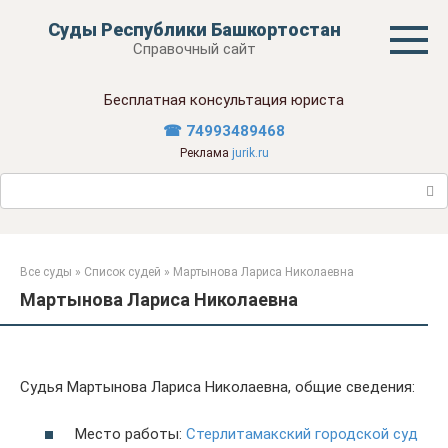
Перейти
Суды Республики Башкортостан
к
Справочный сайт
контенту
Бесплатная консультация юриста
☎ 74993489468
Реклама
jurik.ru
Поиск:
Все суды
»
Список судей
»
Мартынова Лариса Николаевна
Мартынова Лариса Николаевна
Судья Мартынова Лариса Николаевна, общие сведения:
Место работы:
Стерлитамакский городской суд