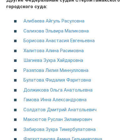
городского суда:
Алибаева Айгуль Расуловна
Салихова Эльвира Маликовна
Борисова Анастасия Евгеньевна
Халитова Алина Расимовна
Шагиева Зухра Хайдаровна
Разяпова Лилия Миннулловна
Булатова Фидалия Фаритовна
Должикова Ольга Анатольевна
Гамова Инна Александровна
Солдатов Дмитрий Анатольевич
Максютов Руслан Зилавирович
Забирова Зухра Тимербулатовна
Фархутдинова Амина Гильмияровна