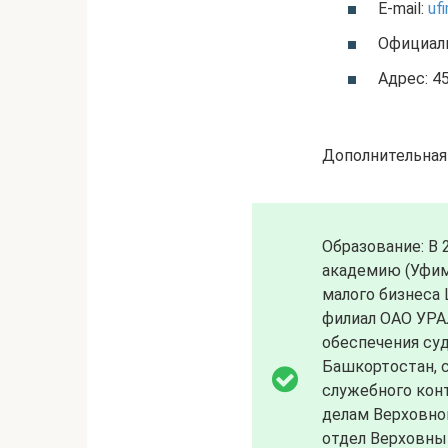
E-mail:
uf
Официал
Адрес: 45
Дополнительная
Образование: В
академию (Уфим
малого бизнеса
филиал ОАО УРА
обеспечения су
Башкортостан, с
служебного кон
делам Верховно
отдел Верховны