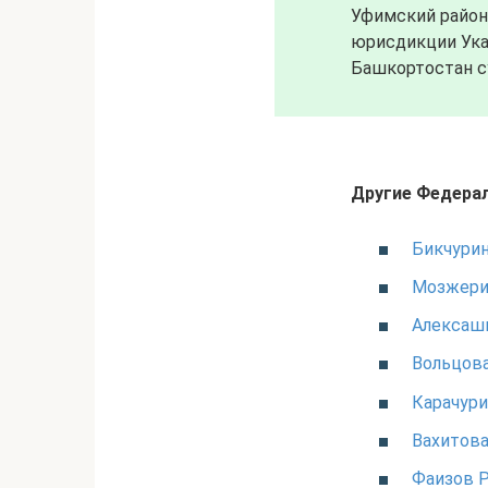
Уфимский район
юрисдикции Указ
Башкортостан с
Другие Федерал
Бикчурин
Мозжери
Алексаш
Вольцова
Карачури
Вахитов
Фаизов 