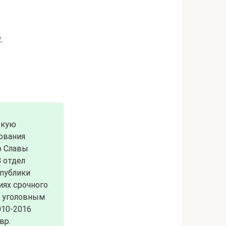
.
скую
ования
р Славы
 отдел
спублики
иях срочного
о уголовным
010-2016
вр.