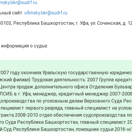
imsky.bkr@sudrf.ru
.
ьный сайт:
ufimsky.bkr@sudrf.ru
.
0103, Республика Башкортостан, г. Уфа, ул. Сочинская, д. 12
 информация о судье:
 2007 году окончила Уральскую государственную юридиче
ский филиал) Трудовая деятельность: 2007 Группа кредит
 Центра продаж дополнительного офиса Отделения Бульва
ЛСИБ в г. Уфа, менеджер, кредитный менеджер 2007-2008
допроизводства по уголовным делам Верховного Суда Ре
пециалист первого разряда, главный специалист на услов
тракта 2008-2010 отдел обеспечения судопроизводства п
го Суда Республики Башкортостан, главный специалист 2
й Суд Республики Башкортостан, помощник судьи 2016-н/