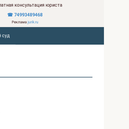
латная консультация юриста
☎ 74993489468
Реклама
jurik.ru
 суд
.