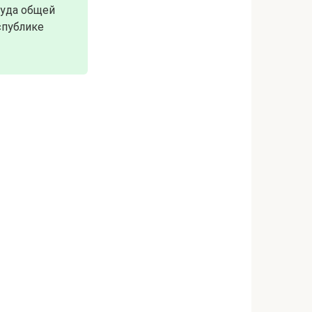
суда общей
спублике