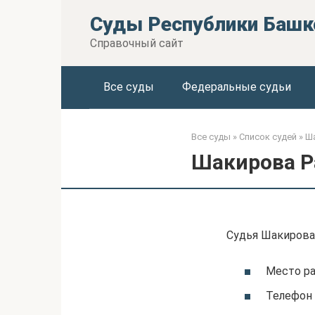
Перейти
Суды Республики Башк
к
контенту
Справочный сайт
Все суды
Федеральные судьи
Все суды
»
Список судей
»
Ш
Шакирова Р
Судья Шакирова
Место р
Телефон 