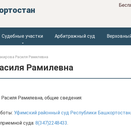
Бесп
ортостан
Судебные участки
Арбитражный суд
Верховный
акирова Расиля Рамилевна
асиля Рамилевна
 Расиля Рамилевна, общие сведения:
аботы:
Уфимский районный суд Республики Башкортостан
приемной суда:
8(347)2248433
.