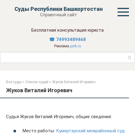
Перейти
Суды Республики Башкортостан
к
Справочный сайт
контенту
Бесплатная консультация юриста
☎ 74993489468
Реклама
jurik.ru
Поиск:
Все суды
»
Список судей
»
Жуков Виталий Игоревич
Жуков Виталий Игоревич
Судья Жуков Виталий Игоревич, общие сведения:
Место работы:
Кумертауский межрайонный суд