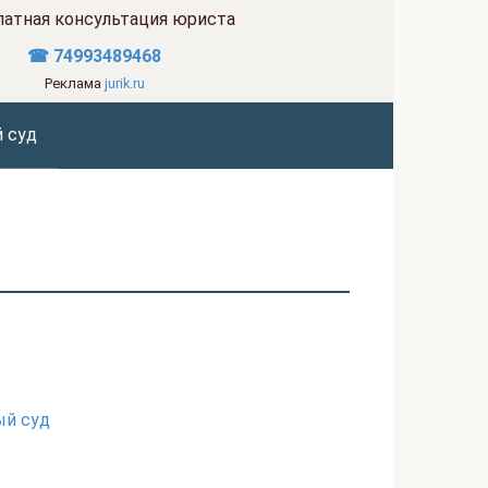
латная консультация юриста
☎ 74993489468
Реклама
jurik.ru
 суд
ый суд