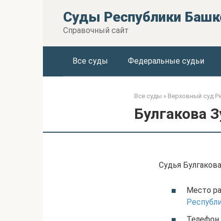
Перейти
Суды Республики Башк
к
контенту
Справочный сайт
Все суды
Федеральные судьи
Все суды
»
Верховный суд Р
Булгакова З
Судья Булгакова
Место ра
Республ
Телефон 