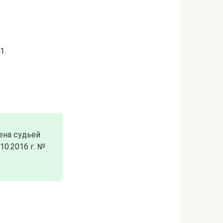
1.
чена судьей
10.2016 г. №