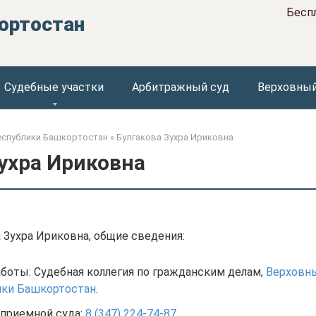
Бесп
ортостан
Судебные участки
Арбитражный суд
Верховный
еспублики Башкортостан
»
Булгакова Зухра Ириковна
ухра Ириковна
 Зухра Ириковна, общие сведения:
боты: Судебная коллегия по гражданским делам,
Верховн
ики Башкортостан
.
приемной суда:
8 (347) 224-74-87
.