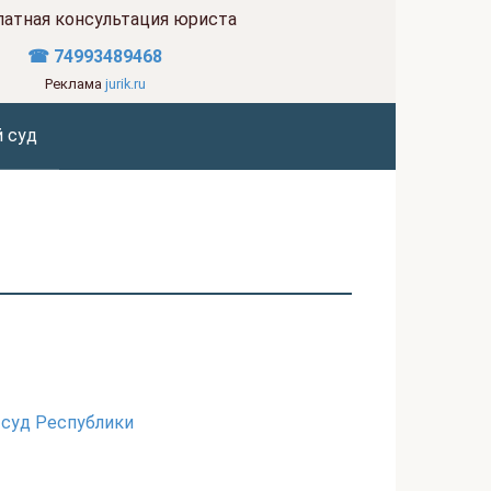
латная консультация юриста
☎ 74993489468
Реклама
jurik.ru
 суд
суд Республики