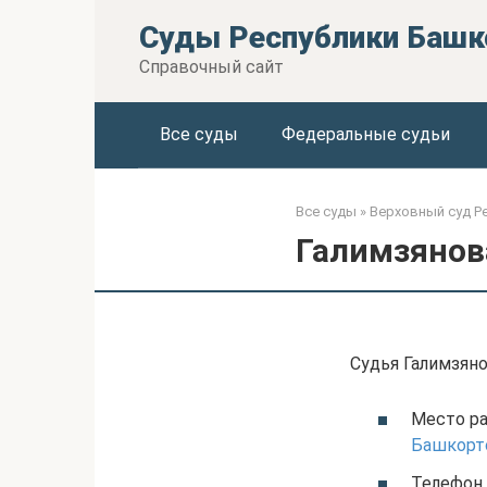
Перейти
Суды Республики Башк
к
контенту
Справочный сайт
Все суды
Федеральные судьи
Все суды
»
Верховный суд Р
Галимзянов
Судья Галимзяно
Место ра
Башкорт
Телефон 