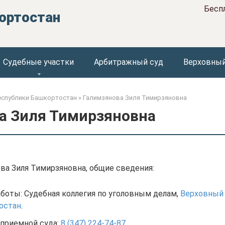
Бесп
ортостан
Судебные участки
Арбитражный суд
Верховный
еспублики Башкортостан
»
Галимзянова Зиля Тимирзяновна
а Зиля Тимирзяновна
ва Зиля Тимирзяновна, общие сведения:
боты: Судебная коллегия по уголовным делам,
Верховный 
остан
.
приемной суда:
8 (347) 224-74-87
.