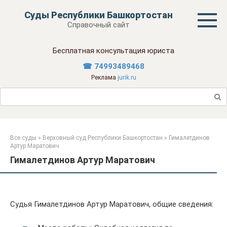
Перейти
Суды Республики Башкортостан
к
Справочный сайт
контенту
Бесплатная консультация юриста
☎ 74993489468
Реклама
jurik.ru
Поиск:
Все суды
»
Верховный суд Республики Башкортостан
»
Гималетдинов
Артур Маратович
Гималетдинов Артур Маратович
Судья Гималетдинов Артур Маратович, общие сведения: