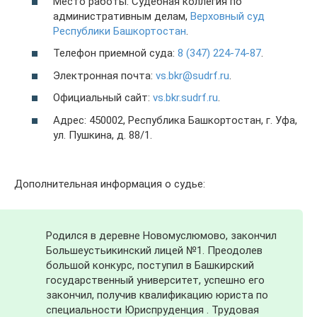
Место работы: Судебная коллегия по
административным делам,
Верховный суд
Республики Башкортостан
.
Телефон приемной суда:
8 (347) 224-74-87
.
Электронная почта:
vs.bkr@sudrf.ru
.
Официальный сайт:
vs.bkr.sudrf.ru
.
Адрес: 450002, Республика Башкортостан, г. Уфа,
ул. Пушкина, д. 88/1.
Дополнительная информация о судье:
Родился в деревне Новомуслюмово, закончил
Большеустьикинский лицей №1. Преодолев
большой конкурс, поступил в Башкирский
государственный университет, успешно его
закончил, получив квалификацию юриста по
специальности Юриспруденция . Трудовая