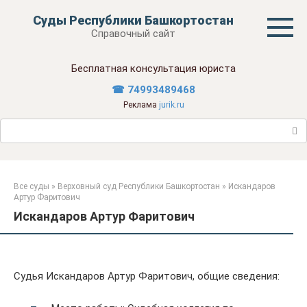
Перейти
Суды Республики Башкортостан
к
Справочный сайт
контенту
Бесплатная консультация юриста
☎ 74993489468
Реклама
jurik.ru
Поиск:
Все суды
»
Верховный суд Республики Башкортостан
»
Искандаров
Артур Фаритович
Искандаров Артур Фаритович
Судья Искандаров Артур Фаритович, общие сведения: