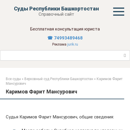
Перейти
Суды Республики Башкортостан
к
Справочный сайт
контенту
Бесплатная консультация юриста
☎ 74993489468
Реклама
jurik.ru
Поиск:
Все суды
»
Верховный суд Республики Башкортостан
»
Каримов Фарит
Мансурович
Каримов Фарит Мансурович
Судья Каримов Фарит Мансурович, общие сведения: