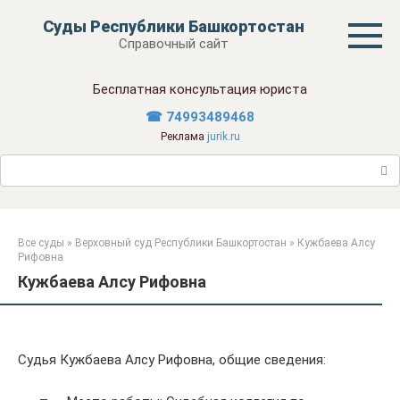
Перейти
Суды Республики Башкортостан
к
Справочный сайт
контенту
Бесплатная консультация юриста
☎ 74993489468
Реклама
jurik.ru
Поиск:
Все суды
»
Верховный суд Республики Башкортостан
»
Кужбаева Алсу
Рифовна
Кужбаева Алсу Рифовна
Судья Кужбаева Алсу Рифовна, общие сведения: