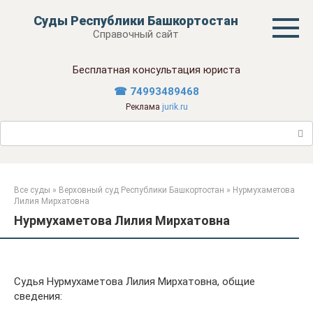
Перейти
Суды Республики Башкортостан
к
Справочный сайт
контенту
Бесплатная консультация юриста
☎ 74993489468
Реклама
jurik.ru
Поиск:
Все суды
»
Верховный суд Республики Башкортостан
»
Нурмухаметова
Лилия Мирхатовна
Нурмухаметова Лилия Мирхатовна
Судья Нурмухаметова Лилия Мирхатовна, общие
сведения: