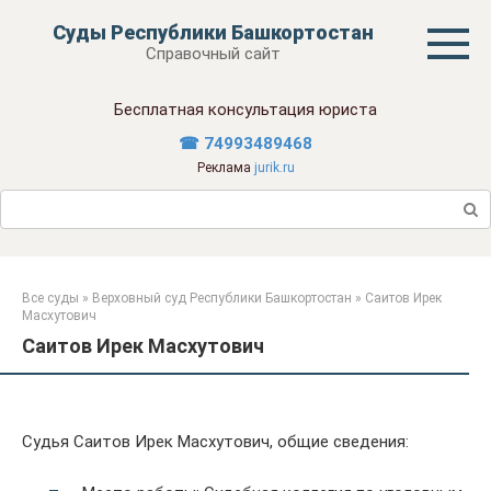
Перейти
Суды Республики Башкортостан
к
Справочный сайт
контенту
Бесплатная консультация юриста
☎ 74993489468
Реклама
jurik.ru
Поиск:
Все суды
»
Верховный суд Республики Башкортостан
»
Саитов Ирек
Масхутович
Саитов Ирек Масхутович
Судья Саитов Ирек Масхутович, общие сведения: