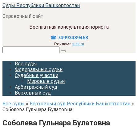
Перейти
Суды Республики Башкортостан
к
Справочный сайт
контенту
Бесплатная консультация юриста
☎ 74993489468
Реклама
jurik.ru
Поиск:
Все суды
Федеральные судьи
Судебные участки
Мировые судьи
Арбитражный суд
Верховный суд
Все суды
»
Верховный суд Республики Башкортостан
»
Соболева Гульнара Булатовна
Соболева Гульнара Булатовна