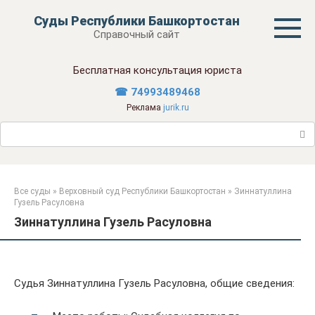
Перейти
Суды Республики Башкортостан
к
Справочный сайт
контенту
Бесплатная консультация юриста
☎ 74993489468
Реклама
jurik.ru
Поиск:
Все суды
»
Верховный суд Республики Башкортостан
»
Зиннатуллина
Гузель Расуловна
Зиннатуллина Гузель Расуловна
Судья Зиннатуллина Гузель Расуловна, общие сведения: