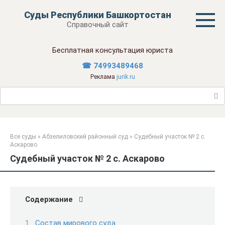
Перейти
Суды Республики Башкортостан
к
Справочный сайт
контенту
Бесплатная консультация юриста
☎ 74993489468
Реклама
jurik.ru
Поиск:
Все суды
»
Абзелиловский районный суд
»
Судебный участок № 2 с.
Аскарово
Судебный участок № 2 с. Аскарово
Содержание
Состав мирового суда