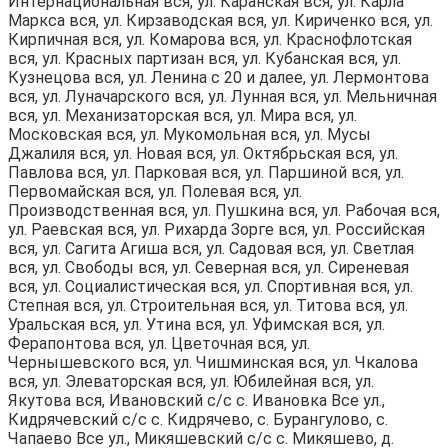
Интернациональная вся, ул. Каранская вся, ул. Карла
Маркса вся, ул. Кирзаводская вся, ул. Кириченко вся, ул.
Кирпичная вся, ул. Комарова вся, ул. Краснофлотская
вся, ул. Красных партизан вся, ул. Кубанская вся, ул.
Кузнецова вся, ул. Ленина с 20 и далее, ул. Лермонтова
вся, ул. Луначарского вся, ул. Лунная вся, ул. Мельничная
вся, ул. Механизаторская вся, ул. Мира вся, ул.
Московская вся, ул. Мукомольная вся, ул. Мусы
Джалиля вся, ул. Новая вся, ул. Октябрьская вся, ул.
Павлова вся, ул. Парковая вся, ул. Паршиной вся, ул.
Первомайская вся, ул. Полевая вся, ул.
Производственная вся, ул. Пушкина вся, ул. Рабочая вся,
ул. Раевская вся, ул. Рихарда Зорге вся, ул. Российская
вся, ул. Сагита Агиша вся, ул. Садовая вся, ул. Светлая
вся, ул. Свободы вся, ул. Северная вся, ул. Сиреневая
вся, ул. Социалистическая вся, ул. Спортивная вся, ул.
Степная вся, ул. Строительная вся, ул. Титова вся, ул.
Уральская вся, ул. Утина вся, ул. Уфимская вся, ул.
Ферапонтова вся, ул. Цветочная вся, ул.
Чернышевского вся, ул. Чишминская вся, ул. Чкалова
вся, ул. Элеваторская вся, ул. Юбилейная вся, ул.
Якутова вся, Ивановский с/с с. Ивановка Все ул.,
Кидрячевский с/с с. Кидрячево, с. Бурангулово, с.
Чапаево Все ул., Микяшевский с/с с. Микяшево, д.