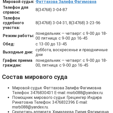
Мировой судья:
Фаттахова Залифа Фагимовна
Телефон для
8(34768) 3-04-87
справок:
Телефон
судебного
8(34768) 3-04-31, 8(34768) 3-23-96
участка:
понедельник — четверг: с 9-00 до 18-
Режим работы:
00 пятница: с 9-00 до 16-45
Обед:
с 13-00 до 13-45
суббота, воскресенье и праздничные
Выходные дни:
дни
График приема
понедельник — четверг: с 9-00 до 18-
граждан:
00, пятница: с 9-00 до 16-45
Состав мирового суда
Мировой судья: Фаттахова Залифа Фагимовна
Телефон: 3476830431 E-mail: msrb088@yandex.ru.
Помощник мирового судьи: Грецингер Индира
Ринатовна Телефон: 3476832396 E-mail:
msrb088@yandex.ru.
Секретарь аппарата: Хамадеева Лилия Фагимовна