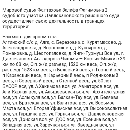
Мировой судья Фаттахова Залифа Фагимовна 2
судебного участка Давлекановского районного суда
осуществляет свою деятельность в границах
территории:
Нажмите для просмотра
Алгинский с/с д. Алга, с. Березовка, с. Курятмасово, д.
Александровка, д. Ворошилово, д. Купоярово, д.
Романовка, д. Шестопаловка, д. Янги-Турмуш Все ул., г.
Давлеканово: Автодорога Чишмы — Киргиз-Мияки с 39
км по 68 км, О.п. ж/д разъезд 1520 км весь, О.п. ж/д
разъезд 1528 км весь, п Бельский весь, п Горный весь,
п Каранский весь, п Карьерный весь, п Родниковый
весь, п Северный весь, п Степной весь, ул. 50 лет
БАССР вся, ул. А.Хакимова вся, ул. Авиаторов вся, ул.
Али-Карная вся, ул. Альшеевская вся, ул. Архитектурная
вся, ул. Аслыкуля вся, ул. Балкан-Тау вся, ул. Беляева
вся, ул. Братская вся, ул. Валитова вся, ул. Восьмое
Марта вся, ул. Вторая Уфимская вся, ул. Высоковольтная
вся, ул. Гаршина вся, ул. Горная вся, ул. Давлекановская
вся, ул. Донская вся, ул. ДОС вся, ул. Есенина вся, ул.
Западная вся, ул. Заречная вся, ул. Звездная вся, ул.