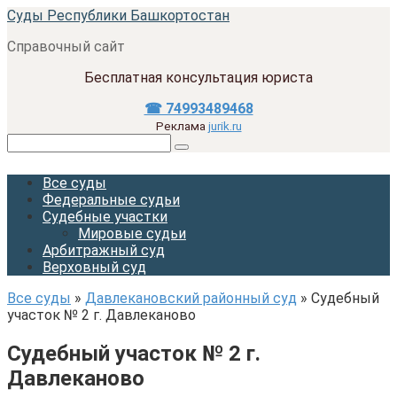
Перейти
Суды Республики Башкортостан
к
Справочный сайт
контенту
Бесплатная консультация юриста
☎ 74993489468
Реклама
jurik.ru
Поиск:
Все суды
Федеральные судьи
Судебные участки
Мировые судьи
Арбитражный суд
Верховный суд
Все суды
»
Давлекановский районный суд
»
Судебный
участок № 2 г. Давлеканово
Судебный участок № 2 г.
Давлеканово