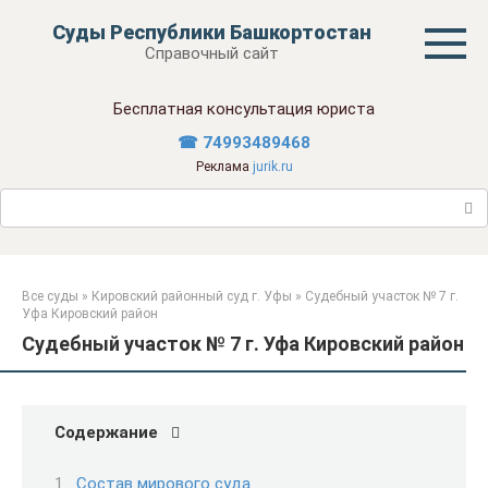
Перейти
Суды Республики Башкортостан
к
Справочный сайт
контенту
Бесплатная консультация юриста
☎ 74993489468
Реклама
jurik.ru
Поиск:
Все суды
»
Кировский районный суд г. Уфы
»
Судебный участок № 7 г.
Уфа Кировский район
Судебный участок № 7 г. Уфа Кировский район
Содержание
Состав мирового суда