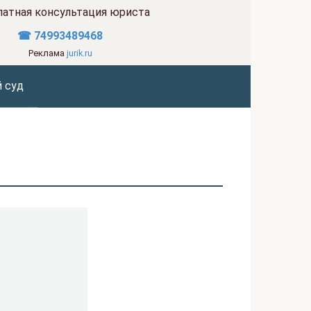
латная консультация юриста
☎ 74993489468
Реклама
jurik.ru
 суд