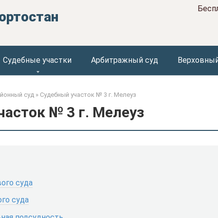
Бесп
ортостан
Судебные участки
Арбитражный суд
Верховный
йонный суд
»
Судебный участок № 3 г. Мелеуз
асток № 3 г. Мелеуз
ого суда
го суда
ная подсудность