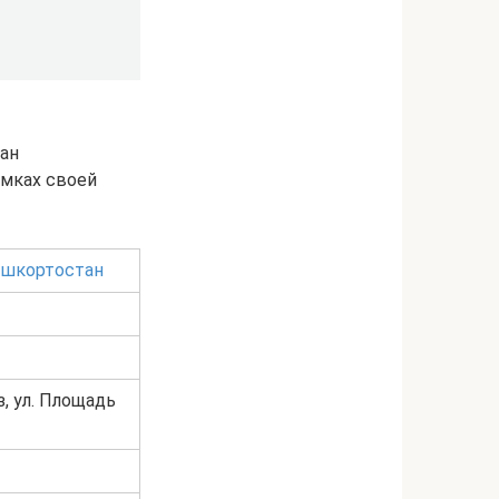
тан
амках своей
ашкортостан
, ул. Площадь