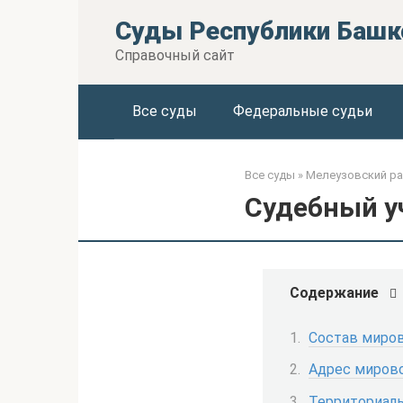
Перейти
Суды Республики Башк
к
контенту
Справочный сайт
Все суды
Федеральные судьи
Все суды
»
Мелеузовский ра
Судебный уч
Содержание
Состав миров
Адрес мирово
Территориаль