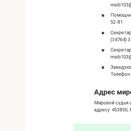
msrb103@
Помощник
52-81.
Секретар
(34764) 3
Секретар
msrb103@
Заведующ
Телефон: 
Адрес мир
Мировой судья с
адресу: 453850, 