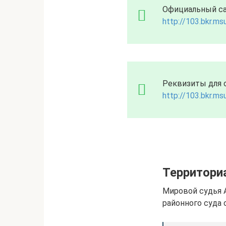
Официальный сай
http://103.bkr.msu
Реквизиты для 
http://103.bkr.msu
Территори
Мировой судья 
районного суда 