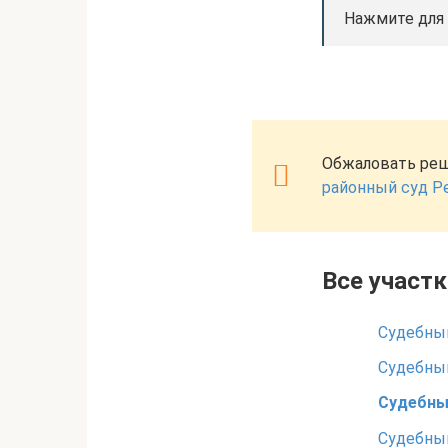
Нажмите для
Обжаловать реш
районный суд Р
Все участк
Судебный
Судебный
Судебный
Судебный