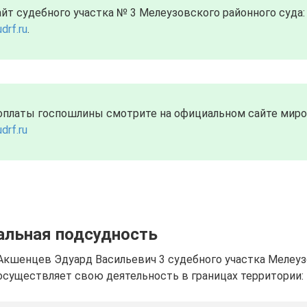
т судебного участка № 3 Мелеузовского районного суда:
drf.ru
.
оплаты госпошлины смотрите на официальном сайте миров
drf.ru
альная подсудность
Акшенцев Эдуард Васильевич 3 судебного участка Мелеу
осуществляет свою деятельность в границах территории: