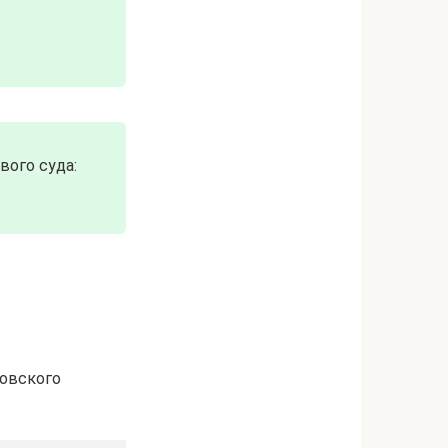
ого суда:
зовского