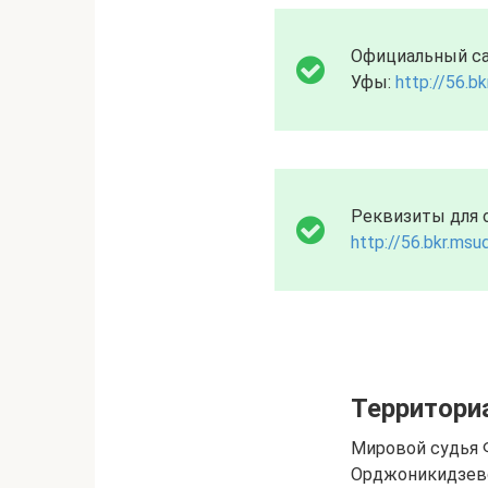
Официальный са
Уфы:
http://56.bk
Реквизиты для 
http://56.bkr.msud
Территори
Мировой судья 
Орджоникидзевс