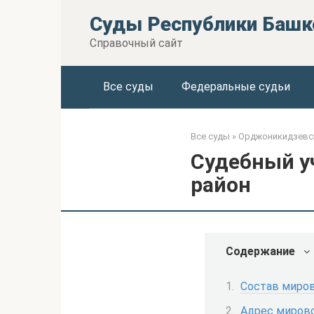
Перейти
Суды Республики Башк
к
контенту
Справочный сайт
Все суды
Федеральные судьи
Все суды
»
Орджоникидзевск
Судебный у
район
Содержание
Состав миров
Адрес мирово