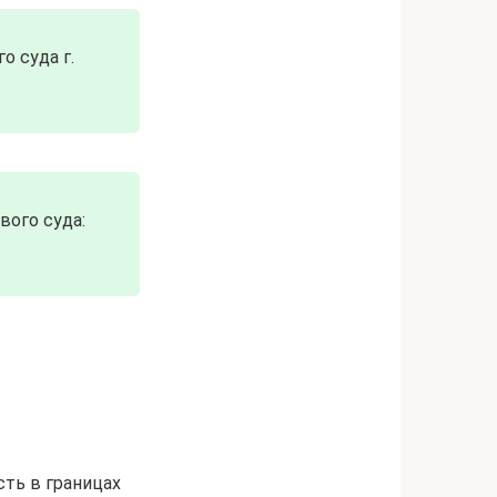
 суда г.
ого суда:
ть в границах