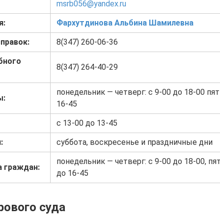
msrb056@yandex.ru
я:
Фархутдинова Альбина Шамилевна
правок:
8(347) 260-06-36
бного
8(347) 264-40-29
понедельник — четверг: с 9-00 до 18-00 пят
ы:
16-45
с 13-00 до 13-45
:
суббота, воскресенье и праздничные дни
понедельник — четверг: с 9-00 до 18-00, пят
а граждан:
до 16-45
рового суда