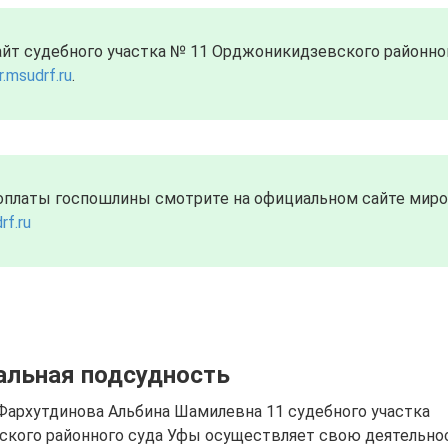
йт судебного участка № 11 Орджоникидзевского районного
r.msudrf.ru
.
оплаты госпошлины смотрите на официальном сайте миров
rf.ru
альная подсудность
Фархутдинова Альбина Шамилевна 11 судебного участка
кого районного суда Уфы осуществляет свою деятельнос