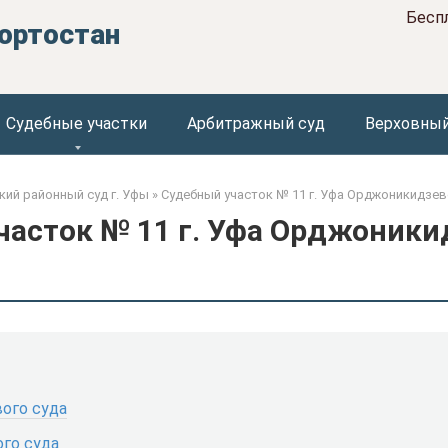
Бесп
ортостан
Судебные участки
Арбитражный суд
Верховный
ий районный суд г. Уфы
»
Судебный участок № 11 г. Уфа Орджоникидзев
часток № 11 г. Уфа Орджоники
ого суда
го суда