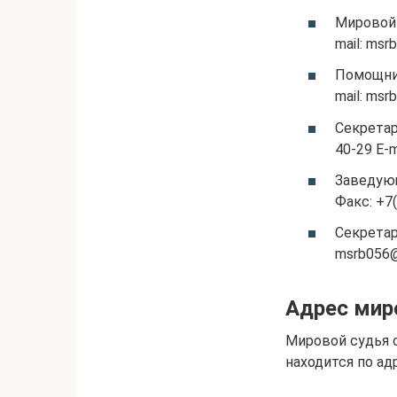
Мировой 
mail: msr
Помощник
mail: msr
Секретар
40-29 E-m
Заведующ
Факс: +7
Секретар
msrb056@
Адрес мир
Мировой судья 
находится по адр