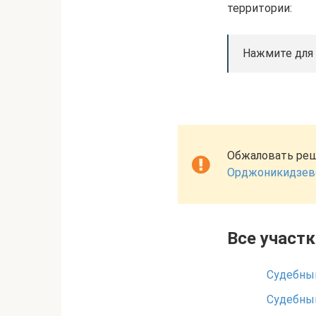
территории:
Нажмите для
Обжаловать реш
Орджоникидзевс
Все участ
Судебный
Судебный