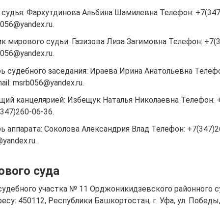
судья: Фархутдинова Альбина Шамилевна Телефон: +7(347)
b056@yandex.ru.
 мирового судьи: Газизова Лиза Загимовна Телефон: +7(3
b056@yandex.ru.
ь судебного заседания: Ираева Ирина Анатольевна Телефо
ail: msrb056@yandex.ru.
ий канцелярией: Избещук Наталья Николаевна Телефон: +
(347)260-06-36.
ь аппарата: Соколова Александрия Влад Телефон: +7(347)26
yandex.ru.
ового суда
судебного участка № 11 Орджоникидзевского районного с
есу: 450112, Республики Башкортостан, г. Уфа, ул. Победы,