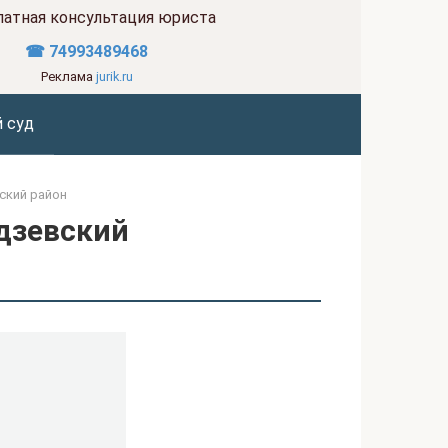
латная консультация юриста
☎ 74993489468
Реклама
jurik.ru
 суд
ский район
дзевский