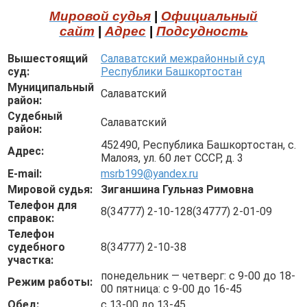
Мировой судья
|
Официальный
сайт
|
Адрес
|
Подсудность
Вышестоящий
Салаватский межрайонный суд
суд:
Республики Башкортостан
Муниципальный
Салаватский
район:
Судебный
Салаватский
район:
452490, Республика Башкортостан, с.
Адрес:
Малояз, ул. 60 лет СССР, д. 3
E-mail:
msrb199@yandex.ru
Мировой судья:
Зиганшина Гульназ Римовна
Телефон для
8(34777) 2-10-128(34777) 2-01-09
справок:
Телефон
судебного
8(34777) 2-10-38
участка:
понедельник — четверг: с 9-00 до 18-
Режим работы:
00 пятница: с 9-00 до 16-45
Обед:
с 13-00 до 13-45