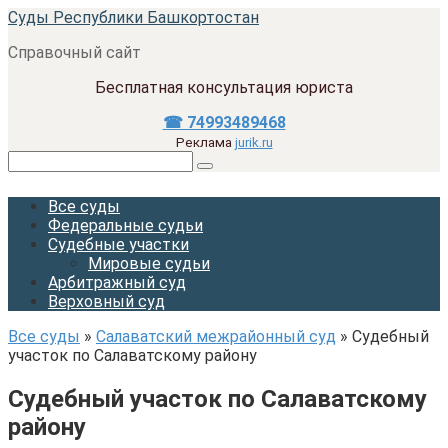
Перейти
Суды Республики Башкортостан
к
Справочный сайт
контенту
Бесплатная консультация юриста
☎ 74993489468
Реклама
jurik.ru
Поиск:
Все суды
Федеральные судьи
Судебные участки
Мировые судьи
Арбитражный суд
Верховный суд
Все суды
»
Салаватский межрайонный суд
»
Судебный
участок по Салаватскому району
Судебный участок по Салаватскому
району