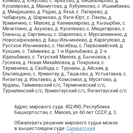
Юлаево, д. Юнусово, с. Арка.ово, д. Бишевлярово, д.
Куселярово, д. Махмутово, д. Яубуляково, с. Ишимбаево,
д. Миндишево, д. Радио, д. Яхъя, с. Лагерево, д.
Чебаркуль, д. Шаряково, д. Язги-Юрт, с. Лаклы, д.
Урманчино, с. Малояз, д. Калмакларово, д. Кызырбак, с.
Мечетлино, д. Ахуново, д. Кусепеево, с. Мещегарово, с.
Еланыш, д. Саргамыш, с. Шарипово, с. Мурсалимкино, д.
Новосюрюкаево, д. Баш-Ильчикеево, д. Карагулово, д.
Русское Ильчикеево, с. Насибаш, с. Первомайский, д.
Кукшик, с. Таймеево, д. 1-е Идельбаево, д. 2-е
Идельбаево, с. Татрский Малояз, д. Бычковка, с.
Гусевка, д. Новая Михайловка, д. Покровка, с.
Терменево, д. Свобода, с. Турналы, д. Айская, д.
Ельгильдино, с. Урмантау, д., Таша.ово, д. Устьатавка, с.
Янгантау, д. Ильтаево, д. Комсомол, д. Мусатово, д.
Урдалы, Таймеевский с/с, Терменевский с/с,
Турналинский с/с, Урмантауский с/с, Янгантауский с/с.
Адрес мирового суда: 452490, Республика
Башкортостан, с. Малояз, ул. 60 лет СССР, д. 3.
Обжаловать решение мирового судьи можно
в вышестоящем суде:
Салаватский