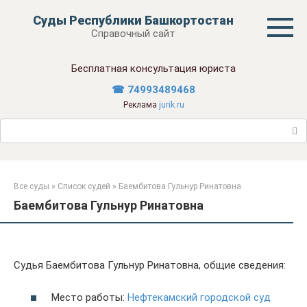
Перейти
Суды Республики Башкортостан
к
Справочный сайт
контенту
Бесплатная консультация юриста
☎ 74993489468
Реклама
jurik.ru
Поиск:
Все суды
»
Список судей
»
Баембитова Гульнур Ринатовна
Баембитова Гульнур Ринатовна
Судья Баембитова Гульнур Ринатовна, общие сведения:
Место работы:
Нефтекамский городской суд