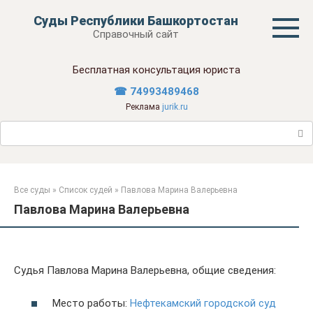
Перейти
Суды Республики Башкортостан
к
Справочный сайт
контенту
Бесплатная консультация юриста
☎ 74993489468
Реклама
jurik.ru
Поиск:
Все суды
»
Список судей
»
Павлова Марина Валерьевна
Павлова Марина Валерьевна
Судья Павлова Марина Валерьевна, общие сведения:
Место работы:
Нефтекамский городской суд