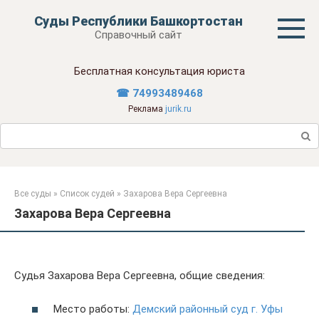
Перейти
Суды Республики Башкортостан
к
Справочный сайт
контенту
Бесплатная консультация юриста
☎ 74993489468
Реклама
jurik.ru
Поиск:
Все суды
»
Список судей
»
Захарова Вера Сергеевна
Захарова Вера Сергеевна
Судья Захарова Вера Сергеевна, общие сведения:
Место работы:
Демский районный суд г. Уфы