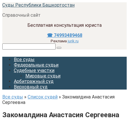
Перейти
Суды Республики Башкортостан
к
Справочный сайт
контенту
Бесплатная консультация юриста
☎ 74993489468
Реклама
jurik.ru
Поиск:
Все суды
Федеральные судьи
Судебные участки
Мировые судьи
Арбитражный суд
Верховный суд
Все суды
»
Список судей
»
Закомалдина Анастасия
Сергеевна
Закомалдина Анастасия Сергеевна