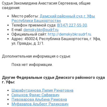
Судья Закомалдина Анастасия Сергеевна, общие
сведения:
Место работы:
Демский районный суд г. Уфы
Республики Башкортостан
.
Телефон приемной суда:
8(347) 227-55-30
.
E-mail:
demsky.bkr@sudrf.ru
.
Официальный сайт:
http://demsky.bkr.sudrf.ru
.
Адрес: 450024, Республика Башкортостан, г. Уфа,
ул. Правды, д. 2/1.
Дополнительная информация о судье:
Пока нет информации.
Другие Федеральные судьи Демского районного суда
г. Уфы:
Шарафутдинова Лилия Ринатовна
Садыков Фадис Сафаевич
Пивоварова Альбина Римовна
Муфазалов Альберт Радикович