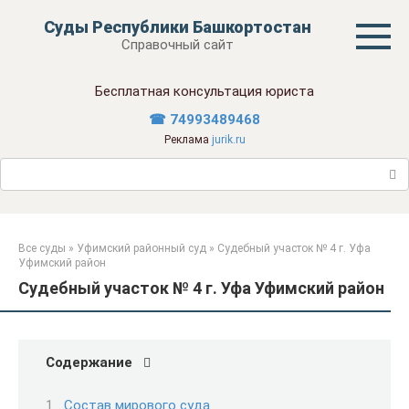
Перейти
Суды Республики Башкортостан
к
Справочный сайт
контенту
Бесплатная консультация юриста
☎ 74993489468
Реклама
jurik.ru
Поиск:
Все суды
»
Уфимский районный суд
»
Судебный участок № 4 г. Уфа
Уфимский район
Судебный участок № 4 г. Уфа Уфимский район
Содержание
Состав мирового суда