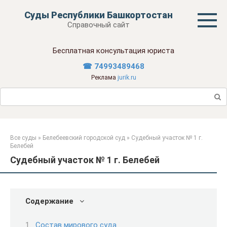
Перейти
Суды Республики Башкортостан
к
Справочный сайт
контенту
Бесплатная консультация юриста
☎ 74993489468
Реклама
jurik.ru
Поиск:
Все суды
»
Белебеевский городской суд
»
Судебный участок № 1 г.
Белебей
Судебный участок № 1 г. Белебей
Содержание
Состав мирового суда