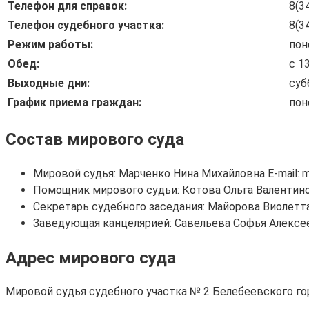
Телефон для справок:
8(3
Телефон судебного участка:
8(3
Режим работы:
пон
Обед:
с 1
Выходные дни:
суб
График приема граждан:
пон
Состав мирового суда
Мировой судья: Марченко Нина Михайловна E-mail: m
Помощник мирового судьи: Котова Ольга Валентиновн
Секретарь судебного заседания: Майорова Виолетта 
Заведующая канцелярией: Савельева Софья Алексеевн
Адрес мирового суда
Мировой судья судебного участка № 2 Белебеевского горо