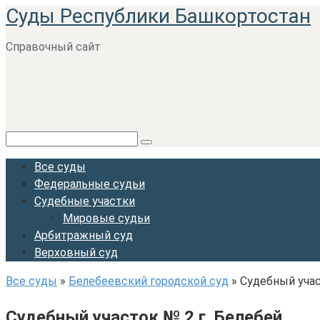
Суды Республики Башкортостан
Перейти
к
Справочный сайт
контенту
Поиск:
Все суды
Федеральные судьи
Судебные участки
Мировые судьи
Арбитражный суд
Верховный суд
Все суды
»
Белебеевский городской суд
»
Судебный учас
Судебный участок № 2 г. Белебей