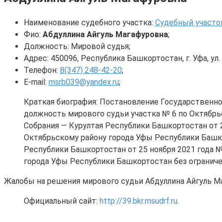
Наименование судебного участка:
Судебный участо
Фио:
Абдуллина Айгуль Магафуровна
;
Должность: Мировой судья;
Адрес: 450096, Республика Башкортостан, г. Уфа, ул.
Телефон:
8(347) 248-42-20
;
E-mail:
msrb039@yandex.ru
;
Краткая биография: Постановление Государственног
должность мирового судьи участка № 6 по Октябрь
Собрания — Курултая Республики Башкортостан от 2
Октябрьскому району города Уфы Республики Башко
Республики Башкортостан от 25 ноября 2021 года №
города Уфы Республики Башкортостан без ограниче
Жалобы на решения мирового судьи Абдуллина Айгуль М
Официальный сайт:
http://39.bkr.msudrf.ru
.