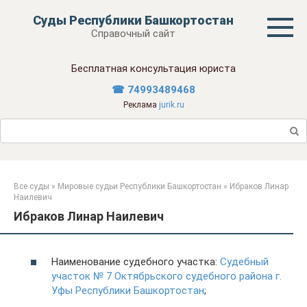
Перейти
Суды Республики Башкортостан
к
Справочный сайт
контенту
Бесплатная консультация юриста
☎ 74993489468
Реклама
jurik.ru
Поиск:
Все суды
»
Мировые судьи Республики Башкортостан
»
Ибраков Линар
Наилевич
Ибраков Линар Наилевич
Наименование судебного участка:
Судебный
участок № 7 Октябрьского судебного района г.
Уфы Республики Башкортостан
;