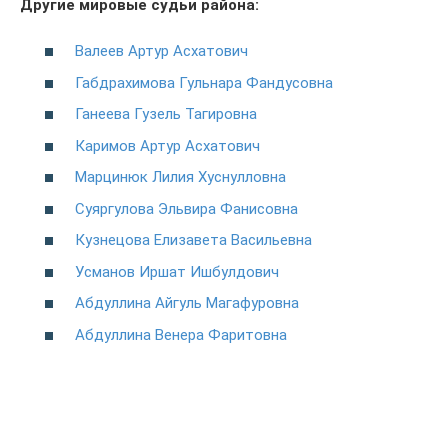
Другие мировые судьи района:
Валеев Артур Асхатович
Габдрахимова Гульнара Фандусовна
Ганеева Гузель Тагировна
Каримов Артур Асхатович
Марцинюк Лилия Хуснулловна
Суяргулова Эльвира Фанисовна
Кузнецова Елизавета Васильевна
Усманов Иршат Ишбулдович
Абдуллина Айгуль Магафуровна
Абдуллина Венера Фаритовна